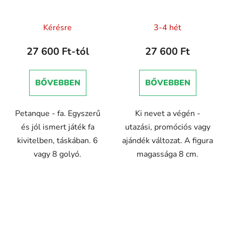
Kérésre
3-4 hét
27 600 Ft-tól
27 600 Ft
BŐVEBBEN
BŐVEBBEN
Petanque - fa. Egyszerű
Ki nevet a végén -
és jól ismert játék fa
utazási, promóciós vagy
kivitelben, táskában. 6
ajándék változat. A figura
vagy 8 golyó.
magassága 8 cm.