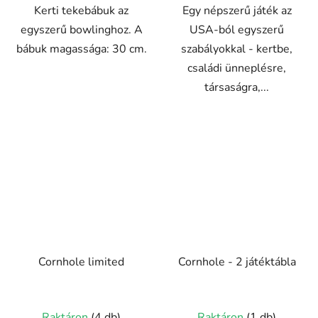
Kerti tekebábuk az
Egy népszerű játék az
egyszerű bowlinghoz. A
USA-ból egyszerű
bábuk magassága: 30 cm.
szabályokkal - kertbe,
családi ünneplésre,
társaságra,...
Cornhole limited
Cornhole - 2 játéktábla
A
Raktáron
(4 db)
Raktáron
(1 db)