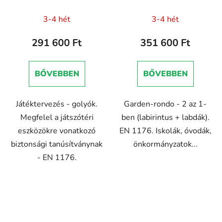
tanusítvány
3-4 hét
3-4 hét
291 600 Ft
351 600 Ft
BŐVEBBEN
BŐVEBBEN
Játéktervezés - golyók.
Garden-rondo - 2 az 1-
Megfelel a játszótéri
ben (labirintus + labdák).
eszközökre vonatkozó
EN 1176. Iskolák, óvodák,
biztonsági tanúsítványnak
önkormányzatok...
- EN 1176.