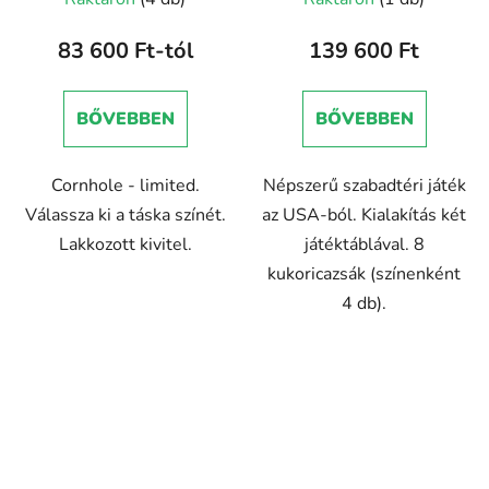
termék
átlagos
83 600 Ft-tól
139 600 Ft
értékelése
5-
BŐVEBBEN
BŐVEBBEN
ből
5,0
Cornhole - limited.
Népszerű szabadtéri játék
csillag.
Válassza ki a táska színét.
az USA-ból. Kialakítás két
Lakkozott kivitel.
játéktáblával. 8
kukoricazsák (színenként
4 db).