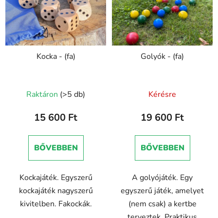
m
e
é
n
k
d
e
e
Kocka - (fa)
Golyók - (fa)
k
z
l
é
i
s
Raktáron
(>5 db)
Kérésre
s
e
t
15 600 Ft
19 600 Ft
á
j
a
BŐVEBBEN
BŐVEBBEN
Kockajáték. Egyszerű
A golyójáték. Egy
kockajáték nagyszerű
egyszerű játék, amelyet
kivitelben. Fakockák.
(nem csak) a kertbe
terveztek. Praktikus