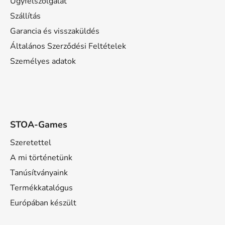
l
Ügyfélszolgálat
é
Szállítás
c
Garancia és visszaküldés
Általános Szerződési Feltételek
Személyes adatok
STOA-Games
Szeretettel
A mi történetünk
Tanúsítványaink
Termékkatalógus
Európában készült