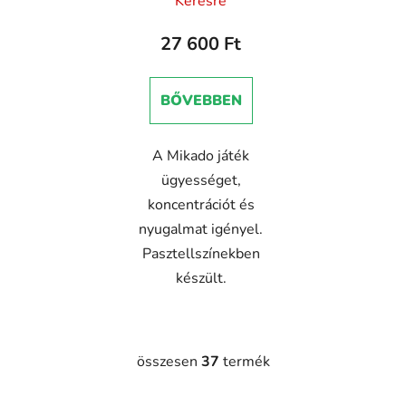
Kérésre
27 600 Ft
BŐVEBBEN
A Mikado játék
ügyességet,
koncentrációt és
nyugalmat igényel.
Pasztellszínekben
készült.
összesen
37
termék
L
i