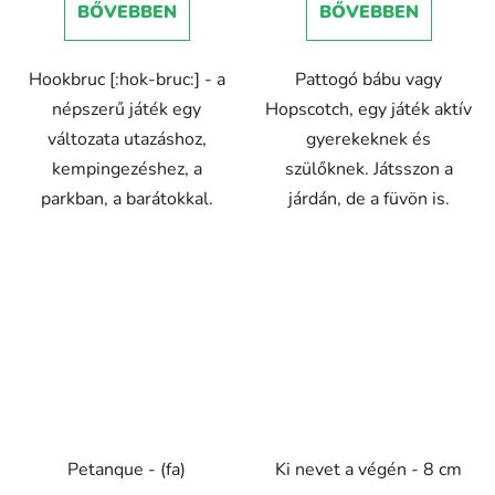
BŐVEBBEN
BŐVEBBEN
Hookbruc [:hok-bruc:] - a
Pattogó bábu vagy
népszerű játék egy
Hopscotch, egy játék aktív
változata utazáshoz,
gyerekeknek és
kempingezéshez, a
szülőknek. Játsszon a
parkban, a barátokkal.
járdán, de a füvön is.
Petanque - (fa)
Ki nevet a végén - 8 cm