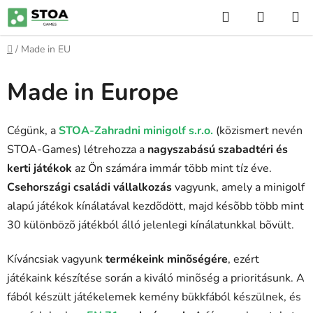
Ugrás
Keresés
KOSÁR
a
fő
Kezdőlap
/
Made in EU
tartalomhoz
Made in Europe
Cégünk, a
STOA-Zahradni minigolf s.r.o.
(közismert nevén
STOA-Games) létrehozza a
nagyszabású szabadtéri és
kerti játékok
az Ön számára immár több mint tíz éve.
Csehországi családi vállalkozás
vagyunk, amely a minigolf
alapú játékok kínálatával kezdõdött, majd késõbb több mint
30 különbözõ játékból álló jelenlegi kínálatunkkal bõvült.
Kíváncsiak vagyunk
termékeink minõségére
, ezért
játékaink készítése során a kiváló minõség a prioritásunk. A
fából készült játékelemek kemény bükkfából készülnek, és