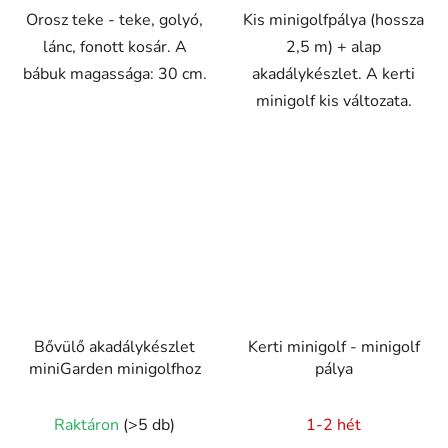
Orosz teke - teke, golyó,
Kis minigolfpálya (hossza
lánc, fonott kosár. A
2,5 m) + alap
bábuk magassága: 30 cm.
akadálykészlet. A kerti
minigolf kis változata.
Bővülő akadálykészlet
Kerti minigolf - minigolf
miniGarden minigolfhoz
pálya
Raktáron
(>5 db)
1-2 hét