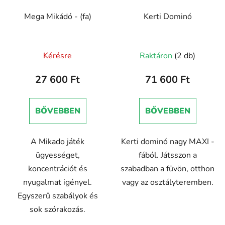
Mega Mikádó - (fa)
Kerti Dominó
Kérésre
Raktáron
(2 db)
27 600 Ft
71 600 Ft
BŐVEBBEN
BŐVEBBEN
A Mikado játék
Kerti dominó nagy MAXI -
ügyességet,
fából. Játsszon a
koncentrációt és
szabadban a füvön, otthon
nyugalmat igényel.
vagy az osztályteremben.
Egyszerű szabályok és
sok szórakozás.