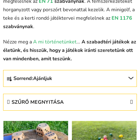
megfelelnek az
EN 71
szabványnak
. A fémszerkezeteket
horganyzott vagy porszórt bevonattal kezelik. A minigolf, a
teke és a kerti rondó játéktervei megfelelnek az
EN 1176
szabványnak
.
Nézze meg a
A mi történetünket
...
A szabadtéri játékok az
életünk, és hisszük, hogy a játékok iránti szeretetünk ott
van mindenben, amit teszünk.
T
Sorrend:
Ajánljuk
e
r
m
SZŰRŐ MEGNYITÁSA
é
k
T
e
e
k
r
r