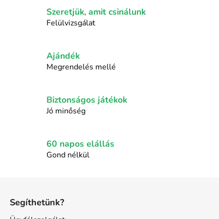
s
Szeretjük, amit csinálunk
t
a
Felülvizsgálat
i
r
á
Ajándék
n
Megrendelés mellé
y
í
t
Biztonságos játékok
á
Jó minőség
s
e
l
60 napos elállás
e
Gond nélkül
m
e
L
i
á
Segíthetünk?
b