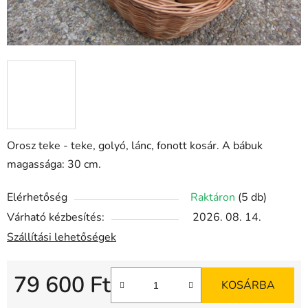
Orosz teke - teke, golyó, lánc, fonott kosár. A bábuk
magassága: 30 cm.
Elérhetőség
Raktáron
(5 db)
Várható kézbesítés:
2026. 08. 14.
Szállítási lehetőségek
79 600 Ft
KOSÁRBA
Egységár: