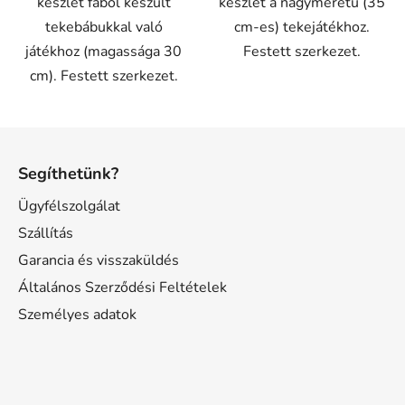
készlet fából készült
készlet a nagyméretű (35
tekebábukkal való
cm-es) tekejátékhoz.
játékhoz (magassága 30
Festett szerkezet.
cm). Festett szerkezet.
L
á
Segíthetünk?
b
l
Ügyfélszolgálat
é
Szállítás
c
Garancia és visszaküldés
Általános Szerződési Feltételek
Személyes adatok