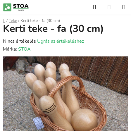
Ugrás
Keresés
KOSÁR
a
fő
Kezdőlap
/
Teke
/
Kerti teke - fa (30 cm)
tartalomhoz
Kerti teke - fa (30 cm)
A
Nincs értékelés
Ugrás az értékeléshez
termék
Márka:
STOA
átlagos
értékelése
5-
ből
0,0
csillag.