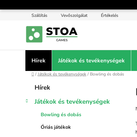
Ugrás
a
Szállítás
Vevőszolgálat
Értékelés
fő
tartalomhoz
Hírek
Játékok és tevékenységek
Kezdőlap
/
Játékok és tevékenységek
/
Bowling és dobás
O
K
Kategóriák
Hírek
a
átugrása
l
t
d
Játékok és tevékenységek
e
a
g
l
Bowling és dobás
ó
s
r
Óriás játékok
i
ó