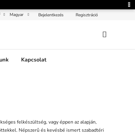
F
Magyar
Bejelentkezés
Regisztráció
KOSÁR
unk
Kapcsolat
ükséges felkészültség, vagy éppen az alapján,
nõttekkel. Népszerû és kevésbé ismert szabadtéri