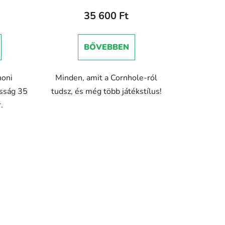
s
e
35 600 Ft
BŐVEBBEN
honi
Minden, amit a Cornhole-ról
sság 35
tudsz, és még több játékstílus!
.