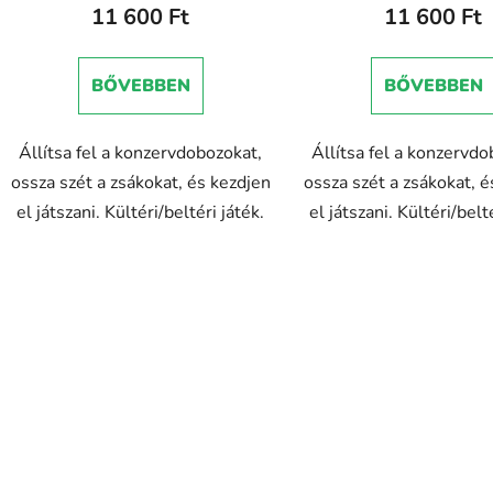
11 600 Ft
11 600 Ft
BŐVEBBEN
BŐVEBBEN
Állítsa fel a konzervdobozokat,
Állítsa fel a konzervdo
ossza szét a zsákokat, és kezdjen
ossza szét a zsákokat, é
el játszani. Kültéri/beltéri játék.
el játszani. Kültéri/belt