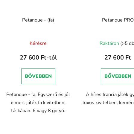
Petanque - (fa)
Petanque PRO
Kérésre
Raktáron
(>5 db
27 600 Ft-tól
27 600 Ft
BŐVEBBEN
BŐVEBBEN
Petanque - fa. Egyszerű és jól
A híres francia játék 
ismert játék fa kivitelben,
luxus kivitelben, kemén
táskában. 6 vagy 8 golyó.