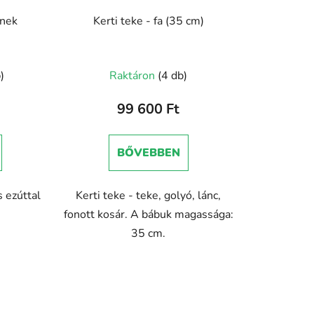
knek
Kerti teke - fa (35 cm)
)
Raktáron
(4 db)
99 600 Ft
BŐVEBBEN
 ezúttal
Kerti teke - teke, golyó, lánc,
fonott kosár. A bábuk magassága:
35 cm.