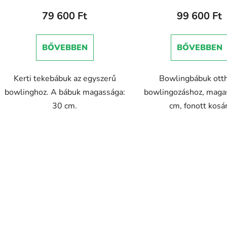
79 600 Ft
99 600 Ft
a
BŐVEBBEN
BŐVEBBEN
Kerti tekebábuk az egyszerű
Bowlingbábuk ott
bowlinghoz. A bábuk magassága:
bowlingozáshoz, maga
30 cm.
cm, fonott kosár