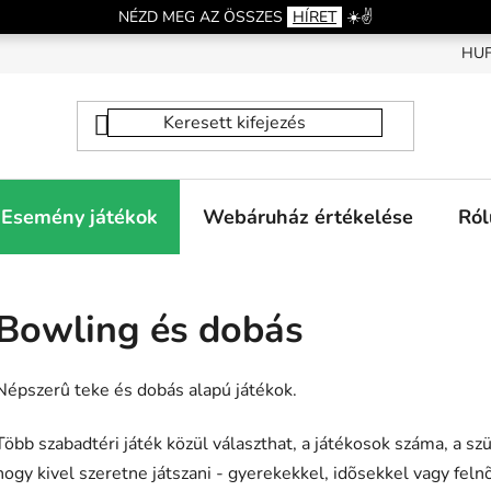
NÉZD MEG AZ ÖSSZES
HÍRET
☀️✌️
HU
Esemény játékok
Webáruház értékelése
Ról
Bowling és dobás
Népszerû teke és dobás alapú játékok.
Több szabadtéri játék közül választhat, a játékosok száma, a sz
hogy kivel szeretne játszani - gyerekekkel, idõsekkel vagy fel