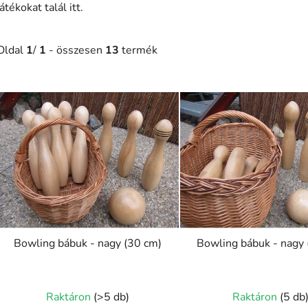
játékokat talál itt.
Oldal
1
/
1
- összesen
13
termék
T
e
r
m
é
k
e
k
l
Bowling bábuk - nagy (30 cm)
Bowling bábuk - nagy 
s
t
Raktáron
(>5 db)
Raktáron
(5 db
á