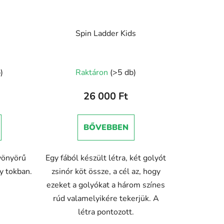
Spin Ladder Kids
)
Raktáron
(>5 db)
26 000 Ft
BŐVEBBEN
gyönyörű
Egy fából készült létra, két golyót
y tokban.
zsinór köt össze, a cél az, hogy
ezeket a golyókat a három színes
rúd valamelyikére tekerjük. A
létra pontozott.