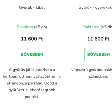
Gyűrűk - fából
Gyűrűk - gyereke
A
Raktáron
(>5 db)
Raktáron
(>5 db
termék
átlagos
11 600 Ft
11 600 Ft
értékelése
5-
BŐVEBBEN
BŐVEBBEN
ből
5,0
A gyűrűs játék játszható a
Népszerű gyűrűdobálás
csillag.
kertben, otthon, a játszótéren, a
színesben.
strandon, a parkban. Dobd a
gyűrűket a lehető legtöbb
pontért.