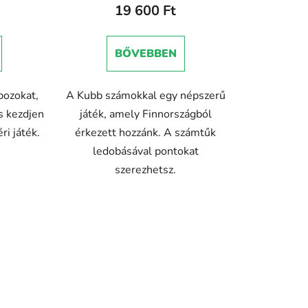
19 600 Ft
BŐVEBBEN
bozokat,
A Kubb számokkal egy népszerű
s kezdjen
játék, amely Finnországból
éri játék.
érkezett hozzánk. A számtűk
ledobásával pontokat
szerezhetsz.