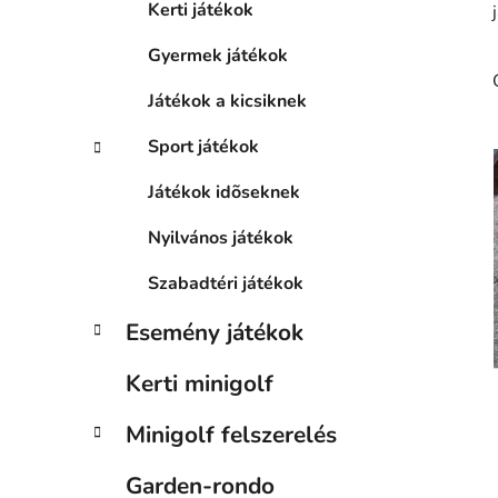
á
p
Kerti játékok
k
a
Gyermek játékok
n
e
Játékok a kicsiknek
l
Sport játékok
Játékok idõseknek
Nyilvános játékok
Szabadtéri játékok
Esemény játékok
Kerti minigolf
i
Minigolf felszerelés
Garden-rondo