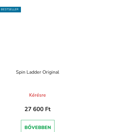
BESTSELLER
Spin Ladder Original
A
Kérésre
termék
átlagos
27 600 Ft
értékelése
5-
BŐVEBBEN
ből