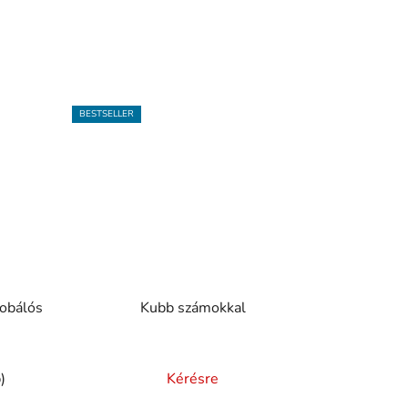
BESTSELLER
dobálós
Kubb számokkal
)
Kérésre