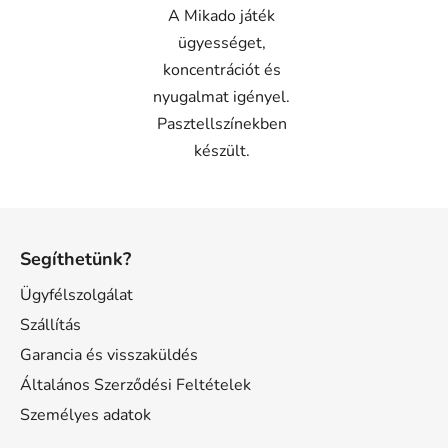
A Mikado játék
ügyességet,
koncentrációt és
nyugalmat igényel.
Pasztellszínekben
készült.
L
á
Segíthetünk?
b
l
Ügyfélszolgálat
é
Szállítás
c
Garancia és visszaküldés
Általános Szerződési Feltételek
Személyes adatok