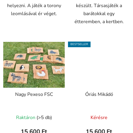
helyezni. A játék a torony
készült. Társasjáték a
leomlásával ér véget.
barátokkal egy
étteremben, a kertben.
BESTSELLER
Nagy Pexeso FSC
Óriás Mikádó
A
A
Raktáron
(>5 db)
Kérésre
termék
termék
átlagos
átlagos
15 600 Ft
15 600 Ft