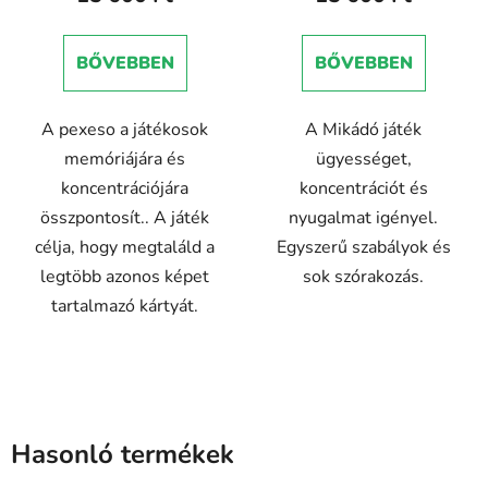
értékelése
értékelése
5-
5-
BŐVEBBEN
BŐVEBBEN
ből
ből
5,0
5,0
A pexeso a játékosok
A Mikádó játék
csillag.
csillag.
memóriájára és
ügyességet,
koncentrációjára
koncentrációt és
összpontosít.. A játék
nyugalmat igényel.
célja, hogy megtaláld a
Egyszerű szabályok és
legtöbb azonos képet
sok szórakozás.
tartalmazó kártyát.
Hasonló termékek