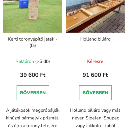
Kerti toronyépítő játék -
Holland biliárd
(fa)
Raktáron
(>5 db)
Kérésre
39 600 Ft
91 600 Ft
BŐVEBBEN
BŐVEBBEN
A játékosok megpróbálják
Holland biliárd vagy más
kihúzni bármelyik prizmát,
néven Sjoelen, Shupec
és újra a torony tetejére
vagy Jakkolo - fából