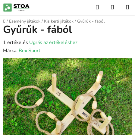
Ugrás
Keresés
KOSÁR
a
fő
Kezdőlap
/
Esemény játékok
/
Kis kerti játékok
/
Gyűrűk - fából
tartalomhoz
Gyűrűk - fából
A
1 értékelés
Ugrás az értékeléshez
termék
Márka:
Bex Sport
átlagos
értékelése
5-
ből
5,0
csillag.