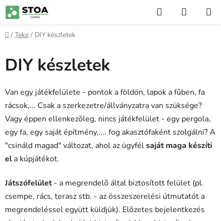
Ugrás
Keresés
KOSÁR
a
fő
Kezdőlap
/
Teke
/
DIY készletek
tartalomhoz
DIY készletek
Van egy játékfelülete - pontok a földön, lapok a fûben, fa
rácsok,... Csak a szerkezetre/állványzatra van szüksége?
Vagy éppen ellenkezõleg, nincs játékfelület - egy pergola,
egy fa, egy saját építmény,.... fog akasztófaként szolgálni? A
"csináld magad" változat, ahol az ügyfél
saját maga készíti
el
a kúpjátékot.
Játszófelület
- a megrendelõ által biztosított felület (pl.
csempe, rács, terasz stb. - az összeszerelési útmutatót a
megrendeléssel együtt küldjük). Elõzetes bejelentkezés