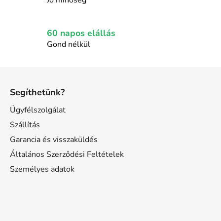
Jó minőség
60 napos elállás
Gond nélkül
L
á
Segíthetünk?
b
l
Ügyfélszolgálat
é
Szállítás
c
Garancia és visszaküldés
Általános Szerződési Feltételek
Személyes adatok