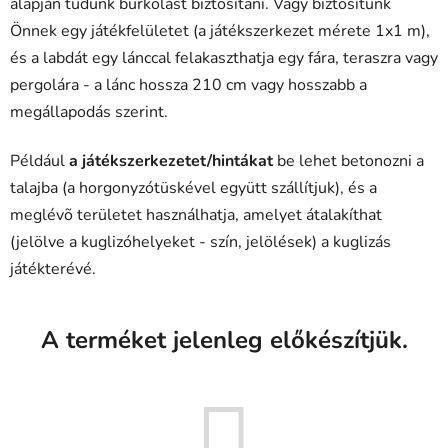
alapján tudunk burkolást biztosítani. Vagy biztosítunk
Önnek egy játékfelületet (a játékszerkezet mérete 1x1 m),
és a labdát egy lánccal felakaszthatja egy fára, teraszra vagy
pergolára - a lánc hossza 210 cm vagy hosszabb a
megállapodás szerint.
Például
a játékszerkezetet/hintákat
be lehet betonozni a
talajba (a horgonyzótüskével együtt szállítjuk), és a
meglévõ területet használhatja, amelyet átalakíthat
(jelölve a kuglizóhelyeket - szín, jelölések) a kuglizás
játékterévé.
A terméket jelenleg előkészítjük.