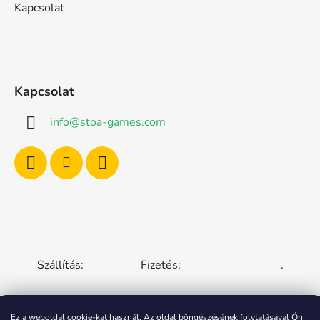
Kapcsolat
Kapcsolat
info
@
stoa-games.com
Szállítás:
Fizetés:
.
Ez a weboldal cookie-kat használ. Az oldal böngészésének folytatásával Ön