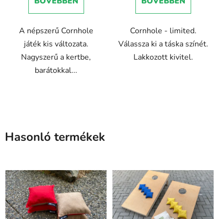
BŐVEBBEN
BŐVEBBEN
ből
ből
5,0
5,0
A népszerű Cornhole
Cornhole - limited.
csillag.
csillag.
játék kis változata.
Válassza ki a táska színét.
Nagyszerű a kertbe,
Lakkozott kivitel.
barátokkal...
Hasonló termékek