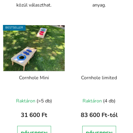
közül választhat.
anyag.
BESTSELLER
Cornhole Mini
Cornhole limited
A
A
Raktáron
(>5 db)
Raktáron
(4 db)
termék
termék
átlagos
átlagos
31 600 Ft
83 600 Ft-tól
értékelése
értékelése
5-
5-