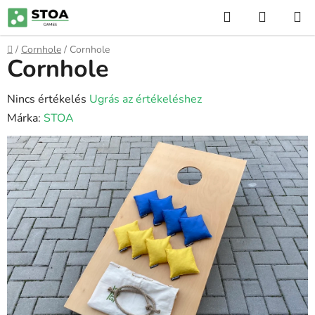
Ugrás
Keresés
KOSÁR
a
fő
Kezdőlap
/
Cornhole
/
Cornhole
tartalomhoz
Cornhole
A
Nincs értékelés
Ugrás az értékeléshez
termék
Márka:
STOA
átlagos
értékelése
5-
ből
0,0
csillag.