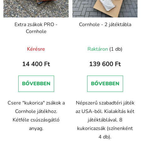
Extra zsákok PRO -
Cornhole - 2 játéktábla
Cornhole
Kérésre
Raktáron
(1 db)
14 400 Ft
139 600 Ft
BŐVEBBEN
BŐVEBBEN
Csere "kukorica" zsákok a
Népszerű szabadtéri játék
Cornhole játékhoz.
az USA-ból. Kialakítás két
Kétféle csúszásgátló
játéktáblával. 8
anyag.
kukoricazsák (színenként
4 db).