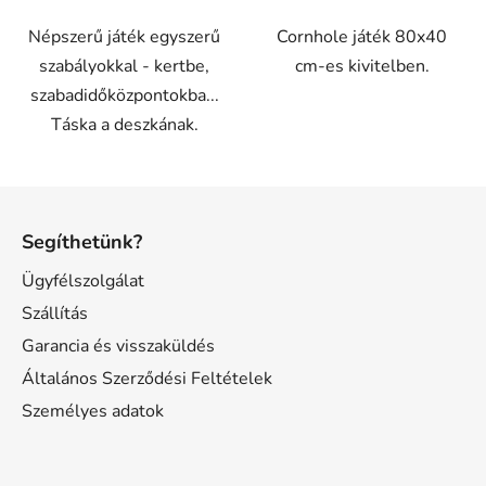
Népszerű játék egyszerű
Cornhole játék 80x40
szabályokkal - kertbe,
cm-es kivitelben.
szabadidőközpontokba...
Táska a deszkának.
L
á
Segíthetünk?
b
l
Ügyfélszolgálat
é
Szállítás
c
Garancia és visszaküldés
Általános Szerződési Feltételek
Személyes adatok