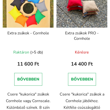
Extra zsákok - Cornhole
Extra zsákok PRO -
Cornhole
Raktáron
(>5 db)
Kérésre
11 600 Ft
14 400 Ft
BŐVEBBEN
BŐVEBBEN
Csere "kukorica" zsákok
Csere "kukorica" zsákok a
Cornhole vagy Cornscale.
Cornhole játékhoz.
Különböző színek. 8 szín
Kétféle csúszásgátló