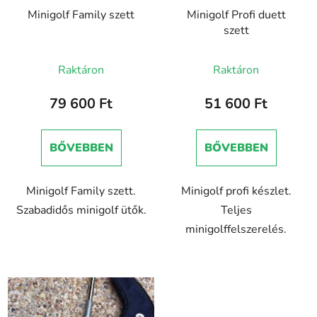
Minigolf Family szett
Minigolf Profi duett
szett
Raktáron
Raktáron
79 600 Ft
51 600 Ft
BŐVEBBEN
BŐVEBBEN
Minigolf Family szett.
Minigolf profi készlet.
Szabadidős minigolf ütők.
Teljes
minigolffelszerelés.