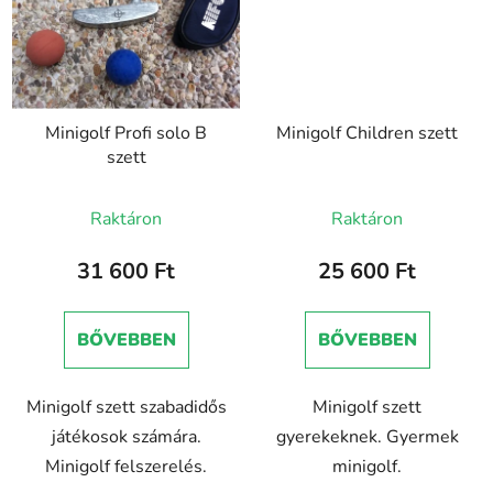
Minigolf Profi solo B
Minigolf Children szett
szett
Raktáron
Raktáron
31 600 Ft
25 600 Ft
BŐVEBBEN
BŐVEBBEN
Minigolf szett szabadidős
Minigolf szett
játékosok számára.
gyerekeknek. Gyermek
Minigolf felszerelés.
minigolf.