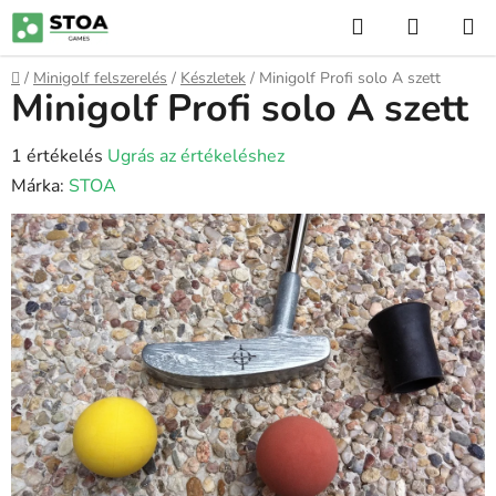
Ugrás
Keresés
KOSÁR
a
fő
Kezdőlap
/
Minigolf felszerelés
/
Készletek
/
Minigolf Profi solo A szett
tartalomhoz
Minigolf Profi solo A szett
A
1 értékelés
Ugrás az értékeléshez
termék
Márka:
STOA
átlagos
értékelése
5-
ből
5,0
csillag.