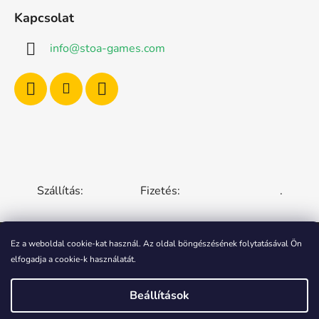
Kapcsolat
info
@
stoa-games.com
Szállítás:
Fizetés:
.
Ez a weboldal cookie-kat használ. Az oldal böngészésének folytatásával Ön
elfogadja a cookie-k használatát.
CZECH REPUBLIC
SLOVAKIA
HUNGARY
ROMANIA
POLAND
EUROPEAN UNION
Beállítások