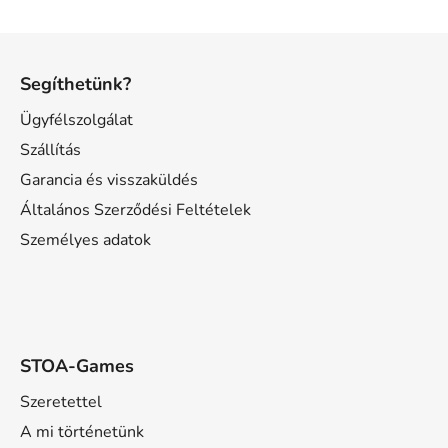
L
á
Segíthetünk?
b
l
Ügyfélszolgálat
é
Szállítás
c
Garancia és visszaküldés
Általános Szerződési Feltételek
Személyes adatok
STOA-Games
Szeretettel
A mi történetünk