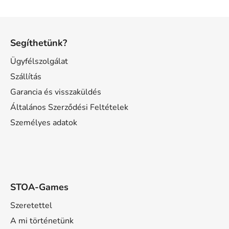
L
á
Segíthetünk?
b
l
Ügyfélszolgálat
é
Szállítás
c
Garancia és visszaküldés
Általános Szerződési Feltételek
Személyes adatok
STOA-Games
Szeretettel
A mi történetünk