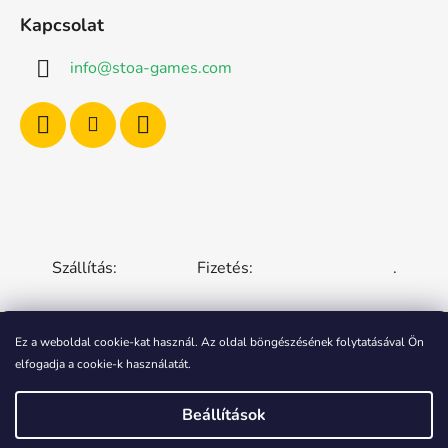
Kapcsolat
info
@
stoa-games.com
Szállítás:
Fizetés:
.
Ez a weboldal cookie-kat használ. Az oldal böngészésének folytatásával Ön
elfogadja a cookie-k használatát.
CZECH REPUBLIC
SLOVAKIA
HUNGARY
ROMANIA
POLAND
EUROPEAN UNION
Beállítások