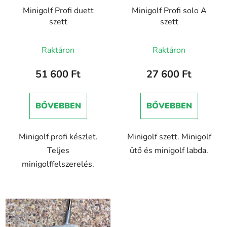
Minigolf Profi duett
Minigolf Profi solo A
szett
szett
A
Raktáron
Raktáron
termék
átlagos
51 600 Ft
27 600 Ft
értékelése
5-
BŐVEBBEN
BŐVEBBEN
ből
5,0
Minigolf profi készlet.
Minigolf szett. Minigolf
csillag.
Teljes
ütő és minigolf labda.
minigolffelszerelés.