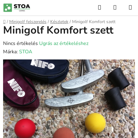
Ugrás
Keresés
KOSÁR
a
fő
Kezdőlap
/
Minigolf felszerelés
/
Készletek
/
Minigolf Komfort szett
tartalomhoz
Minigolf Komfort szett
A
Nincs értékelés
Ugrás az értékeléshez
termék
Márka:
STOA
átlagos
értékelése
5-
ből
0,0
csillag.