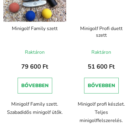
Minigolf Family szett
Minigolf Profi duett
szett
Raktáron
Raktáron
79 600 Ft
51 600 Ft
BŐVEBBEN
BŐVEBBEN
Minigolf Family szett.
Minigolf profi készlet.
Szabadidős minigolf ütők.
Teljes
minigolffelszerelés.