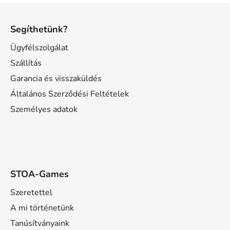
L
á
Segíthetünk?
b
l
Ügyfélszolgálat
é
Szállítás
c
Garancia és visszaküldés
Általános Szerződési Feltételek
Személyes adatok
STOA-Games
Szeretettel
A mi történetünk
Tanúsítványaink