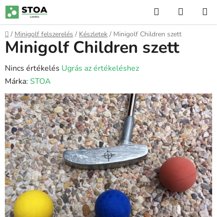
Ugrás
Keresés
KOSÁR
a
fő
Kezdőlap
/
Minigolf felszerelés
/
Készletek
/
Minigolf Children szett
tartalomhoz
Minigolf Children szett
A
Nincs értékelés
Ugrás az értékeléshez
termék
Márka:
STOA
átlagos
értékelése
5-
ből
0,0
csillag.