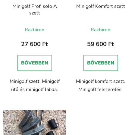
Minigolf Profi solo A
Minigolf Komfort szett
szett
A
Raktáron
Raktáron
termék
átlagos
27 600 Ft
59 600 Ft
értékelése
5-
BŐVEBBEN
BŐVEBBEN
ből
5,0
Minigolf szett. Minigolf
Minigolf komfort szett.
csillag.
ütő és minigolf labda.
Minigolf felszerelés.