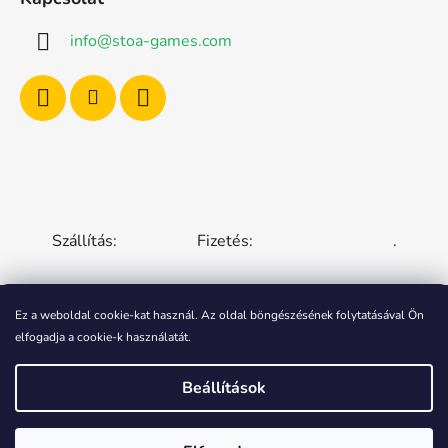
info
@
stoa-games.com
Szállítás:
Fizetés:
.
Ez a weboldal cookie-kat használ. Az oldal böngészésének folytatásával Ön
elfogadja a cookie-k használatát.
CZECH REPUBLIC
SLOVAKIA
HUNGARY
ROMANIA
POLAND
EUROPEAN UNION
Beállítások
Shoptet készítette