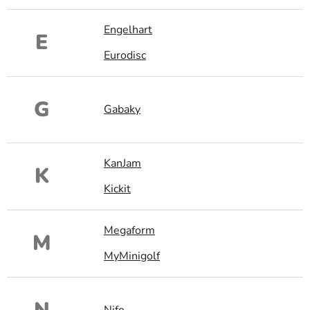
Engelhart
E
Eurodisc
G
Gabaky
KanJam
K
Kickit
Megaform
M
MyMinigolf
Nifo