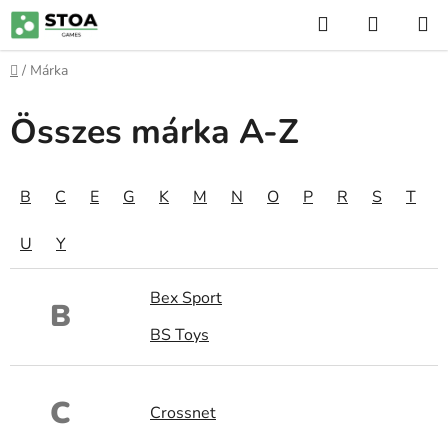
Ugrás
Keresés
KOSÁR
a
fő
Kezdőlap
/
Márka
tartalomhoz
Összes márka A-Z
B
C
E
G
K
M
N
O
P
R
S
T
U
Y
Bex Sport
B
BS Toys
C
Crossnet