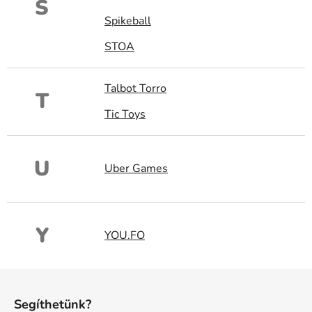
S
Spikeball
STOA
Talbot Torro
T
Tic Toys
U
Uber Games
Y
YOU.FO
L
á
Segíthetünk?