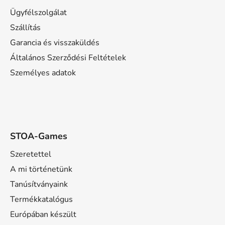
b
l
Ügyfélszolgálat
é
Szállítás
c
Garancia és visszaküldés
Általános Szerződési Feltételek
Személyes adatok
STOA-Games
Szeretettel
A mi történetünk
Tanúsítványaink
Termékkatalógus
Európában készült