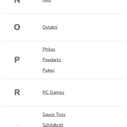
N
O
Ostatní
Philos
P
Popdarts
Pukec
R
RC Games
Sauce Toss
Schildkröt