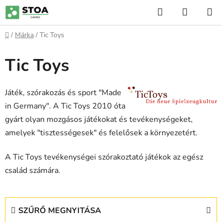
Ugrás
Keresés
KOSÁR
a
fő
Kezdőlap
/
Márka
/
Tic Toys
tartalomhoz
Tic Toys
Játék, szórakozás és sport "Made
in Germany". A Tic Toys 2010 óta
gyárt olyan mozgásos játékokat és tevékenységeket,
amelyek "tisztességesek" és felelősek a környezetért.
A Tic Toys tevékenységei szórakoztató játékok az egész
család számára.
SZŰRŐ MEGNYITÁSA