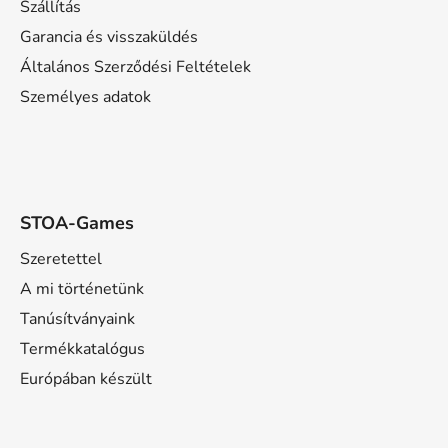
é
á
Szállítás
n
c
Garancia és visszaküldés
y
Általános Szerződési Feltételek
í
t
Személyes adatok
á
s
e
l
e
STOA-Games
m
e
Szeretettel
i
A mi történetünk
Tanúsítványaink
Termékkatalógus
Európában készült