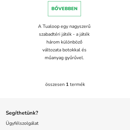
j
e
a
BŐVEBBEN
A Tualoop egy nagyszerű
szabadtéri játék - a játék
három különböző
változata botokkal és
műanyag gyűrűvel.
összesen
1
termék
L
i
s
L
t
á
a
Segíthetünk?
b
i
l
Ügyfélszolgálat
r