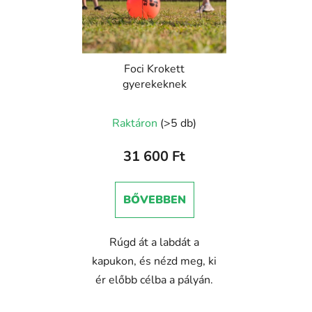
Foci Krokett
gyerekeknek
Raktáron
(>5 db)
31 600 Ft
BŐVEBBEN
Rúgd át a labdát a
kapukon, és nézd meg, ki
ér előbb célba a pályán.