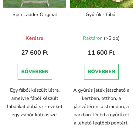
Spin Ladder Original
Gyűrűk - fából
A
A
Kérésre
Raktáron
(>5 db)
termék
termék
átlagos
átlagos
27 600 Ft
11 600 Ft
értékelése
értékelése
5-
5-
BŐVEBBEN
BŐVEBBEN
ből
ből
5,0
5,0
Egy fából készült létra,
A gyűrűs játék játszható a
csillag.
csillag.
amelyre fából készült
kertben, otthon, a
labdákat dobálsz - ezeket
játszótéren, a strandon, a
egy zsinór köti össze.
parkban. Dobd a gyűrűket
a lehető legtöbb pontért.