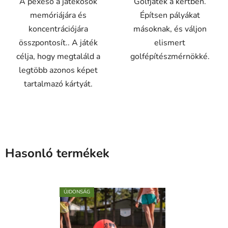
A pexeso a játékosok
Golfjáték a kertben.
csillag.
memóriájára és
Építsen pályákat
koncentrációjára
másoknak, és váljon
összpontosít.. A játék
elismert
célja, hogy megtaláld a
golfépítészmérnökké.
legtöbb azonos képet
tartalmazó kártyát.
Hasonló termékek
ÚJDONSÁG