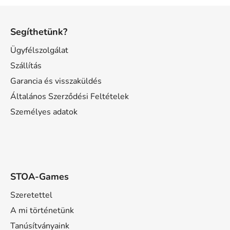
L
á
Segíthetünk?
b
l
Ügyfélszolgálat
é
Szállítás
c
Garancia és visszaküldés
Általános Szerződési Feltételek
Személyes adatok
STOA-Games
Szeretettel
A mi történetünk
Tanúsítványaink