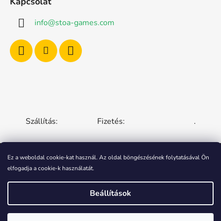
Kapcsolat
info
@
stoa-games.com
Szállítás:
Fizetés:
.
Ez a weboldal cookie-kat használ. Az oldal böngészésének folytatásával Ön
elfogadja a cookie-k használatát.
CZECH REPUBLIC
SLOVAKIA
HUNGARY
ROMANIA
POLAND
EUROPEAN UNION
Beállítások
Shoptet készítette