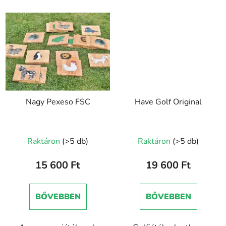
Nagy Pexeso FSC
Have Golf Original
A
Raktáron
(>5 db)
Raktáron
(>5 db)
termék
átlagos
15 600 Ft
19 600 Ft
értékelése
5-
BŐVEBBEN
BŐVEBBEN
ből
5,0