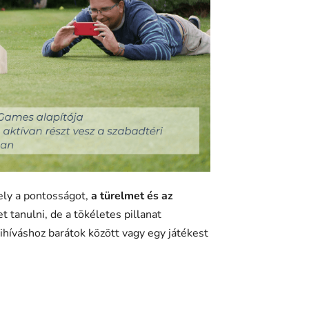
ely a pontosságot,
a türelmet és az
t tanulni, de a tökéletes pillanat
ihíváshoz barátok között vagy egy játékest