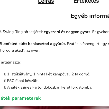
Leírás
Értékelés
Egyéb inform
A Swing Ring társasjáték
egyszerű és nagyon gyors
. Ez gyako
Ellenfeled előtt beakasztod a gyűrűt.
Ezután a fahengert egy m
"horogra akad", az nyer.
Tartalmazza:
1 játékállvány, 1 hinta két kampóval, 2 fa görgő.
FSC fából készült.
A játék színes kartondobozban kerül forgalomba.
Játék paraméterek