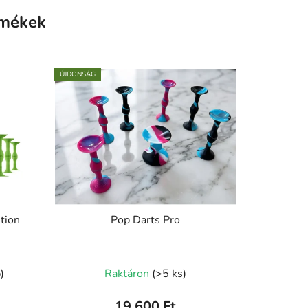
rmékek
ÚJDONSÁG
tion
Pop Darts Pro
)
Raktáron
(>5 ks)
19 600 Ft