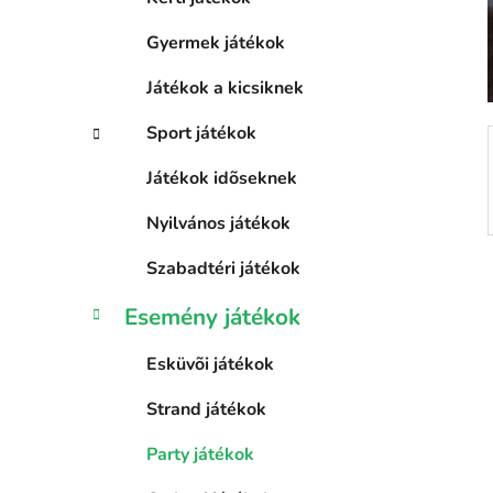
k
a
Gyermek játékok
n
e
Játékok a kicsiknek
l
Sport játékok
Játékok idõseknek
Nyilvános játékok
Szabadtéri játékok
Esemény játékok
Esküvõi játékok
Strand játékok
Party játékok