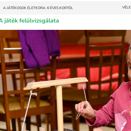
VÉLE
A JÁTÉKOSOK ÉLETKORA: 6 ÉVES KORTÓL
A játék felülvizsgálata