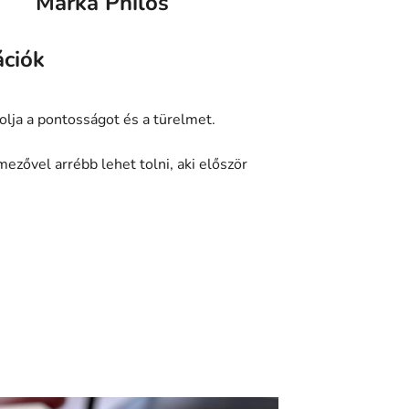
Márka
Philos
ációk
rolja a pontosságot és a türelmet.
ezővel arrébb lehet tolni, aki először