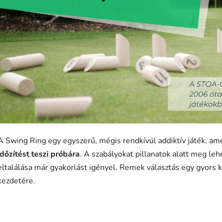
A Swing Ring egy egyszerű, mégis rendkívül addiktív játék, am
időzítést teszi próbára
. A szabályokat pillanatok alatt meg lehe
eltalálása már gyakorlást igényel. Remek választás egy gyors k
kezdetére.