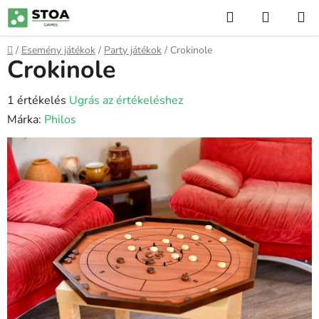
Ugrás
Keresés
KOSÁR
a
fő
Kezdőlap
/
Esemény játékok
/
Party játékok
/
Crokinole
tartalomhoz
Crokinole
A
1 értékelés
Ugrás az értékeléshez
termék
Márka:
Philos
átlagos
értékelése
5-
ből
5,0
csillag.