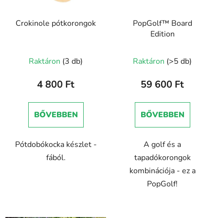
Crokinole pótkorongok
PopGolf™ Board
Edition
Raktáron
(3 db)
Raktáron
(>5 db)
4 800 Ft
59 600 Ft
BŐVEBBEN
BŐVEBBEN
Pótdobókocka készlet -
A golf és a
fából.
tapadókorongok
kombinációja - ez a
PopGolf!