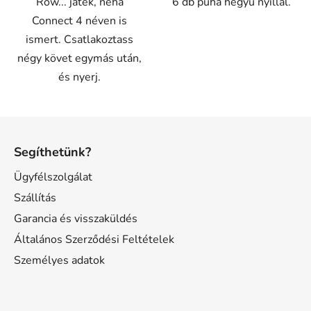
Row... játék, néha
6 db puha hegyű nyíllal.
Connect 4 néven is
ismert. Csatlakoztass
négy követ egymás után,
és nyerj.
L
á
Segíthetünk?
b
l
Ügyfélszolgálat
é
Szállítás
c
Garancia és visszaküldés
Általános Szerződési Feltételek
Személyes adatok