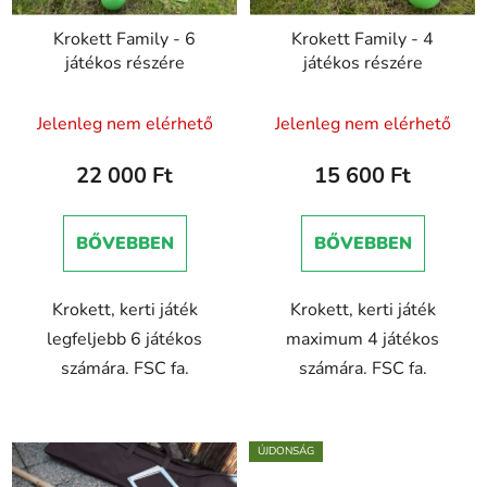
Krokett Family - 6
Krokett Family - 4
játékos részére
játékos részére
A
Jelenleg nem elérhető
Jelenleg nem elérhető
termék
átlagos
22 000 Ft
15 600 Ft
értékelése
5-
BŐVEBBEN
BŐVEBBEN
ből
4,0
Krokett, kerti játék
Krokett, kerti játék
csillag.
legfeljebb 6 játékos
maximum 4 játékos
számára. FSC fa.
számára. FSC fa.
ÚJDONSÁG