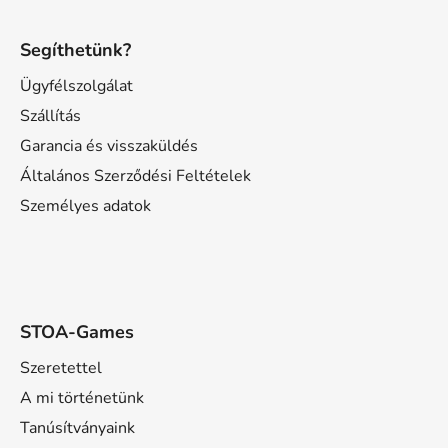
L
á
Segíthetünk?
b
l
Ügyfélszolgálat
é
Szállítás
c
Garancia és visszaküldés
Általános Szerződési Feltételek
Személyes adatok
STOA-Games
Szeretettel
A mi történetünk
Tanúsítványaink