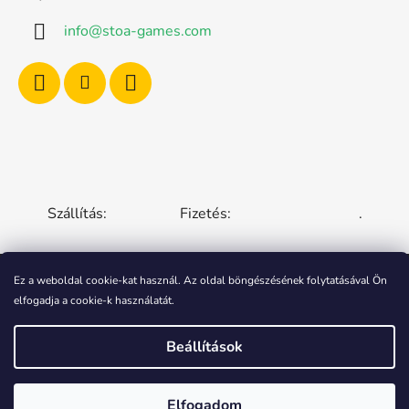
info
@
stoa-games.com
Szállítás:
Fizetés:
.
Ez a weboldal cookie-kat használ. Az oldal böngészésének folytatásával Ön
elfogadja a cookie-k használatát.
CZECH REPUBLIC
SLOVAKIA
HUNGARY
ROMANIA
POLAND
EUROPEAN UNION
Beállítások
Shoptet készítette
Elfogadom