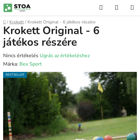
Ugrás
Keresés
KOSÁR
a
fő
Kezdőlap
/
Krokett
/
Krokett Original - 6 játékos részére
tartalomhoz
Krokett Original - 6
játékos részére
A
Nincs értékelés
Ugrás az értékeléshez
termék
Márka:
Bex Sport
átlagos
BESTSELLER
értékelése
5-
ből
0,0
csillag.