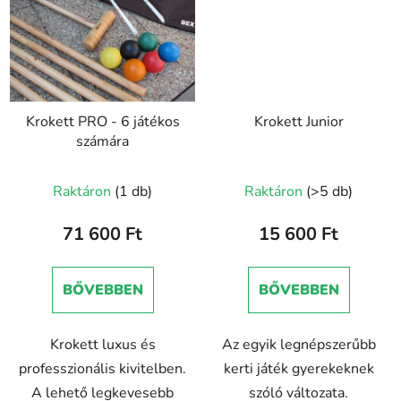
Krokett PRO - 6 játékos
Krokett Junior
számára
Raktáron
(1 db)
Raktáron
(>5 db)
71 600 Ft
15 600 Ft
BŐVEBBEN
BŐVEBBEN
Krokett luxus és
Az egyik legnépszerűbb
professzionális kivitelben.
kerti játék gyerekeknek
A lehető legkevesebb
szóló változata.