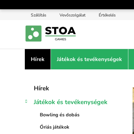
Ugrás
a
Szállítás
Vevőszolgálat
Értékelés
fő
tartalomhoz
Hírek
Játékok és tevékenységek
O
K
Kategóriák
Hírek
a
átugrása
l
t
d
Játékok és tevékenységek
e
a
g
l
Bowling és dobás
ó
s
r
Óriás játékok
i
ó