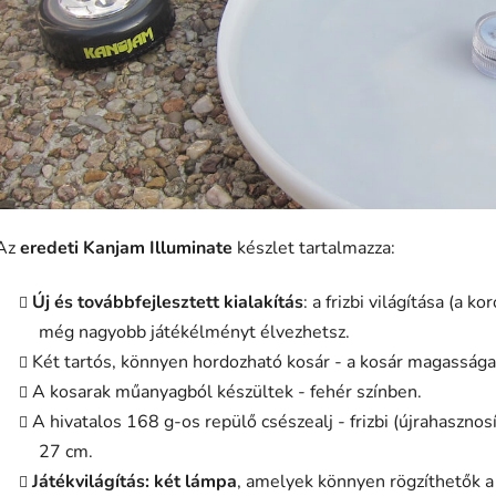
Az
eredeti Kanjam Illuminate
készlet tartalmazza:
Új és továbbfejlesztett kialakítás
: a frizbi világítása (a k
még nagyobb játékélményt élvezhetsz.
Két tartós, könnyen hordozható kosár - a kosár magassága
A kosarak műanyagból készültek - fehér színben.
A hivatalos 168 g-os repülő csészealj - frizbi (újrahasznos
27 cm.
Játékvilágítás: két lámpa
, amelyek könnyen rögzíthetők a