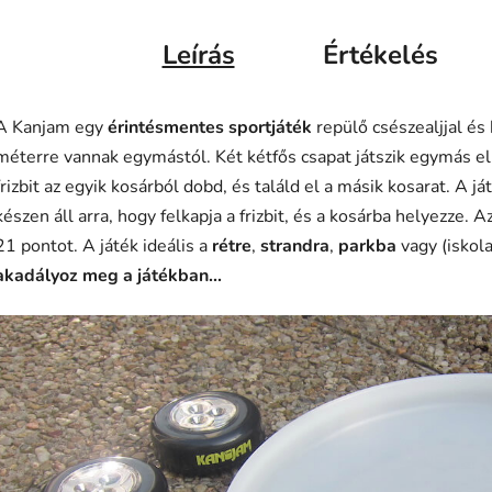
Leírás
Értékelés
A Kanjam egy
érintésmentes sportjáték
repülő csészealjjal és
méterre vannak egymástól. Két kétfős csapat játszik egymás elle
frizbit az egyik kosárból dobd, és találd el a másik kosarat. A j
készen áll arra, hogy felkapja a frizbit, és a kosárba helyezze. A
21 pontot. A játék ideális a
rétre
,
strandra
,
parkba
vagy (iskol
akadályoz meg a játékban...