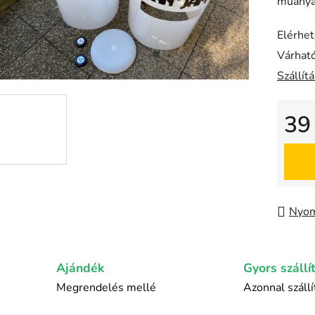
műanyag
5-
ből
Elérhe
0,0
Várható
csillag.
Szállít
39
Egysé
Nyom
Ajándék
Gyors szállí
Megrendelés mellé
Azonnal száll