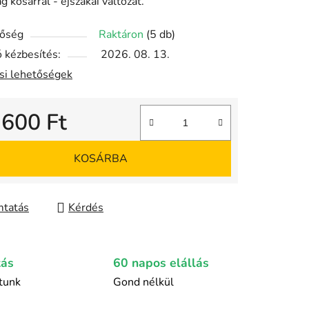
 kosárral - éjszakai változat.
tőség
Raktáron
(5 db)
 kézbesítés:
2026. 08. 13.
ási lehetőségek
 600 Ft
gár:
KOSÁRBA
tatás
Kérdés
tás
60 napos elállás
ítunk
Gond nélkül