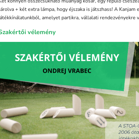
Két könnyen összecsukható műanyag kosár, egy repülő csészeal
tárolva + két extra lámpa, hogy éjszaka is játszhass! A Kanjam e
játékkínálatunkból, amelyet partikra, vállalati rendezvényekre v
Szakértői vélemény