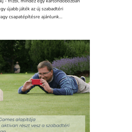
j - frizbi, mindez egy kartondobozban
gy újabb játék az új szabadtéri
agy csapatépítésre ajánlunk...