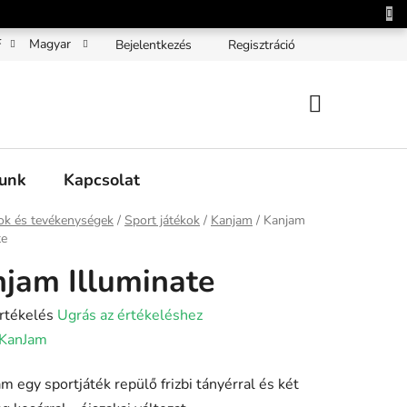
F
Magyar
Bejelentkezés
Regisztráció
KOSÁR
unk
Kapcsolat
ap
ok és tevékenységek
/
Sport játékok
/
Kanjam
/
Kanjam
te
jam Illuminate
rtékelés
Ugrás az értékeléshez
KanJam
m egy sportjáték repülő frizbi tányérral és két
lése