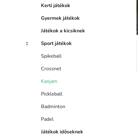
á
p
Kerti játékok
k
a
Gyermek játékok
n
e
Játékok a kicsiknek
l
Sport játékok
Spikeball
Crossnet
Kanjam
Pickleball
Badminton
Padel
Játékok idõseknek