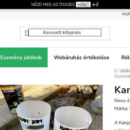
NÉZD MEG AZ ÖSSZES
HÍRET
☀️✌️
HU
Esemény játékok
Webáruház értékelése
Ról
Kezdől
/
Játék
Illumina
Kan
A
Nincs é
termék
Márka:
átlagos
A Kanja
értéke