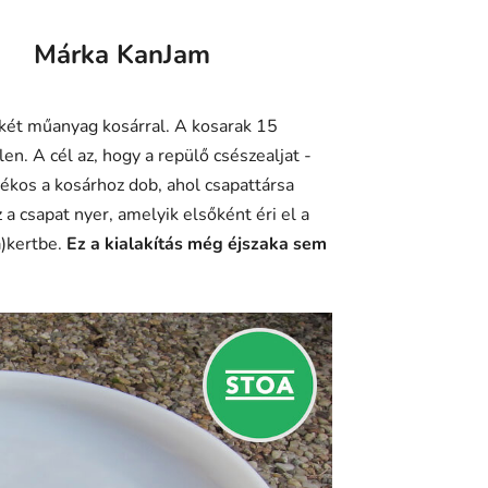
Márka
KanJam
 két műanyag kosárral. A kosarak 15
n. A cél az, hogy a repülő csészealjat -
átékos a kosárhoz dob, ahol csapattársa
z a csapat nyer, amelyik elsőként éri el a
a)kertbe.
Ez a kialakítás még éjszaka sem