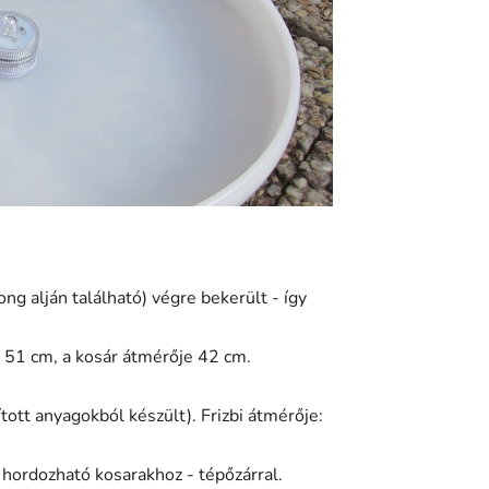
orong alján található) végre bekerült - így
 51 cm, a kosár átmérője 42 cm.
ított anyagokból készült). Frizbi átmérője:
 hordozható kosarakhoz - tépőzárral.