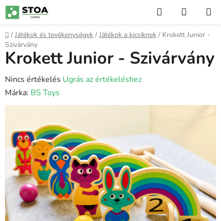
Ugrás
Keresés
KOSÁR
a
fő
Kezdőlap
/
Játékok és tevékenységek
/
Játékok a kicsiknek
/
Krokett Junior -
tartalomhoz
Szivárvány
Krokett Junior - Szivárvány
A
Nincs értékelés
Ugrás az értékeléshez
termék
Márka:
BS Toys
átlagos
értékelése
5-
ből
0,0
csillag.