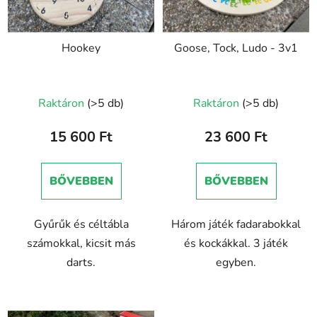
Hookey
Goose, Tock, Ludo - 3v1
Raktáron
(>5 db)
Raktáron
(>5 db)
15 600 Ft
23 600 Ft
BŐVEBBEN
BŐVEBBEN
Gyűrűk és céltábla
Három játék fadarabokkal
számokkal, kicsit más
és kockákkal. 3 játék
darts.
egyben.