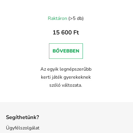
Raktáron
(>5 db)
15 600 Ft
BŐVEBBEN
Az egyik legnépszerűbb
kerti játék gyerekeknek
szóló változata.
L
á
Segíthetünk?
b
l
Ügyfélszolgálat