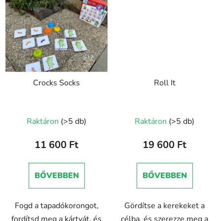
Crocks Socks
Roll It
Raktáron
(>5 db)
Raktáron
(>5 db)
11 600 Ft
19 600 Ft
BŐVEBBEN
BŐVEBBEN
Fogd a tapadókorongot,
Gördítse a kerekeket a
fordítsd meg a kártyát, és
célba, és szerezze meg a