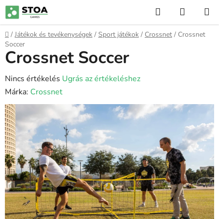
Ugrás
Keresés
KOSÁR
a
fő
Kezdőlap
/
Játékok és tevékenységek
/
Sport játékok
/
Crossnet
/
Crossnet
tartalomhoz
Soccer
Crossnet Soccer
A
Nincs értékelés
Ugrás az értékeléshez
termék
Márka:
Crossnet
átlagos
értékelése
5-
ből
0,0
csillag.