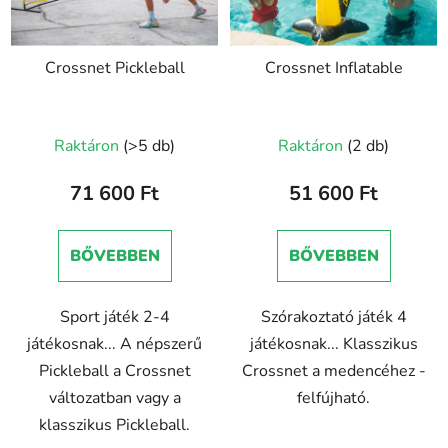
Crossnet Pickleball
Crossnet Inflatable
Raktáron
(>5 db)
Raktáron
(2 db)
71 600 Ft
51 600 Ft
BŐVEBBEN
BŐVEBBEN
Sport játék 2-4
Szórakoztató játék 4
játékosnak... A népszerű
játékosnak... Klasszikus
Pickleball a Crossnet
Crossnet a medencéhez -
változatban vagy a
felfújható.
klasszikus Pickleball.