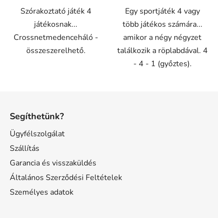
Szórakoztató játék 4
Egy sportjáték 4 vagy
játékosnak...
több játékos számára...
Crossnetmedenceháló -
amikor a négy négyzet
összeszerelhető.
találkozik a röplabdával. 4
- 4 - 1 (győztes).
L
á
Segíthetünk?
b
l
Ügyfélszolgálat
é
Szállítás
c
Garancia és visszaküldés
Általános Szerződési Feltételek
Személyes adatok