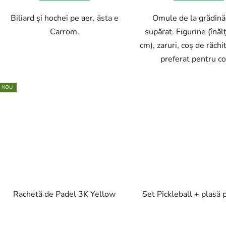
din
Biliard și hochei pe aer, ăsta e
Omule de la grădină,
5
Carrom.
supărat. Figurine (înă
stele.
cm), zaruri, coș de răchi
preferat pentru co
NOU
Rachetă de Padel 3K Yellow
Set Pickleball + plasă 