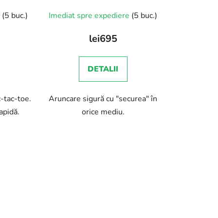
e
(5 buc.)
Imediat spre expediere
(5 buc.)
lei695
DETALII
-tac-toe.
Aruncare sigură cu "securea" în
rapidă.
orice mediu.