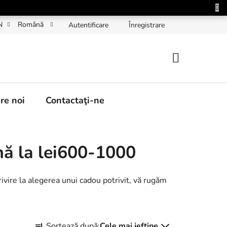
N
Română
Autentificare
Înregistrare
COŞ
DE
re noi
Contactaţi-ne
CUMPĂRĂT
nă la lei600-1000
ivire la alegerea unui cadou potrivit, vă rugăm
S
Sortează după:
Cele mai ieftine