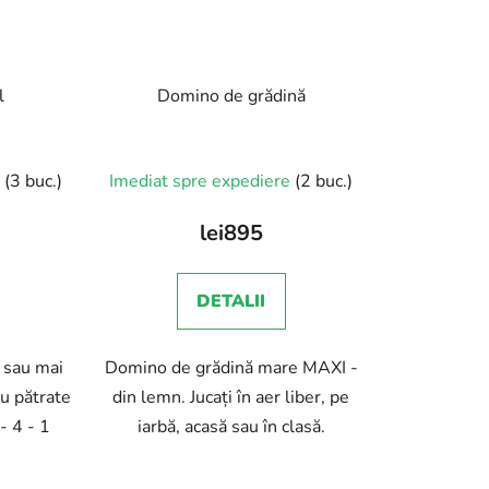
l
Domino de grădină
e
(3 buc.)
Imediat spre expediere
(2 buc.)
lei895
DETALII
4 sau mai
Domino de grădină mare MAXI -
ru pătrate
din lemn. Jucați în aer liber, pe
- 4 - 1
iarbă, acasă sau în clasă.