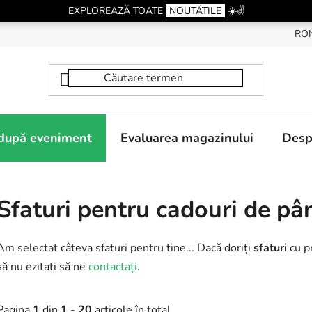
EXPLOREAZĂ TOATE
NOUTĂTILE
☀️✌️
RO
 după eveniment
Evaluarea magazinului
Desp
Sfaturi pentru cadouri de pâ
Am selectat câteva sfaturi pentru tine... Dacă doriți
sfaturi
cu pr
să nu ezitați să ne
contactați
.
Pagina
1
din
1
-
20
articole în total