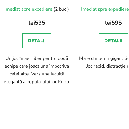
Imediat spre expediere
(2 buc.)
Imediat spre expedier
lei595
lei595
DETALII
DETALII
Un joc în aer liber pentru două
Mare din lemn gigant tic
echipe care joacă una împotriva
Joc rapid, distracție 
celeilalte. Versiune lăcuită
elegantă a popularului joc Kubb.