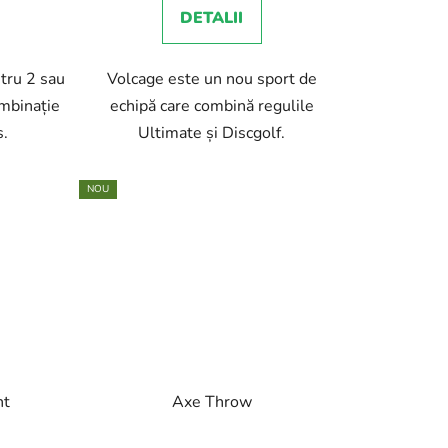
u
DETALII
i
ntru 2 sau
Volcage este un nou sport de
ombinație
echipă care combină regulile
s.
Ultimate și Discgolf.
NOU
nt
Axe Throw