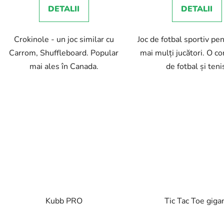
DETALII
DETALII
5,0
din
Crokinole - un joc similar cu
Joc de fotbal sportiv pe
5
Carrom, Shuffleboard. Popular
mai mulți jucători. O c
stele.
mai ales în Canada.
de fotbal și teni
Kubb PRO
Tic Tac Toe giga