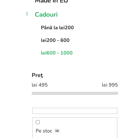
Made in EU
Cadouri
Până la lei200
lei200 - 600
lei600 - 1000
Preţ
lei
495
lei
995
Pe stoc
16