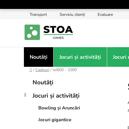
Treci
la
Transport
Serviciu clienți
Evaluare
conținut
Noutăți
Jocuri și activități
Jocuri
Acasă
/
Cadouri
/
lei600 - 1000
B
C
Sari
Noutăți
a
peste
a
t
categorii
r
Jocuri și activități
e
ă
g
l
Bowling și Aruncări
o
a
r
Jocuri gigantice
i
t