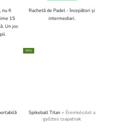
 nu fi
Rachetă de Padel - începători și
lțime 15
intermediari.
tă. Un joc
pii.
NOU
portabilă
Spikeball Titan
+ Éremkészlet a
győztes csapatnak