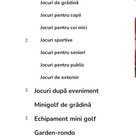
i
e
Jocuri de grădină
r
Jocuri pentru copii
a
i
l
Jocuri pentru cei mici
ă
Jocuri sportive
Jocuri pentru seniori
Jocuri pentru public
Jocuri de exterior
Jocuri după eveniment
Minigolf de grădină
Echipament mini golf
Garden-rondo