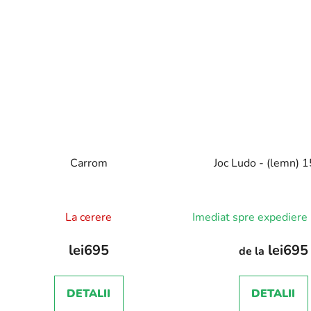
Carrom
Joc Ludo - (lemn) 
Evaluarea
La cerere
Imediat spre expediere
medie
a
lei695
lei695
de la
produsului
este
DETALII
DETALII
4,0