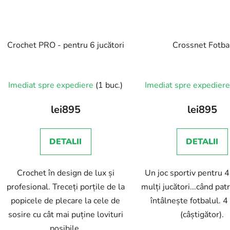
Crochet PRO - pentru 6 jucători
Crossnet Fotba
Imediat spre expediere
(1 buc.)
Imediat spre expedier
lei895
lei895
DETALII
DETALII
Crochet în design de lux și
Un joc sportiv pentru 
profesional. Treceți porțile de la
mulți jucători...când pat
popicele de plecare la cele de
întâlnește fotbalul. 4 
sosire cu cât mai puține lovituri
(câștigător).
posibile.