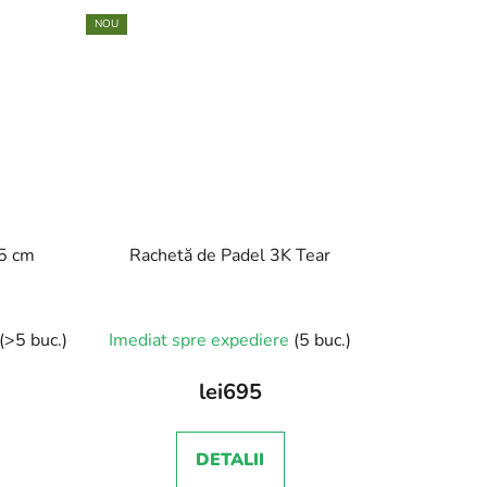
NOU
15 cm
Rachetă de Padel 3K Tear
(>5 buc.)
Imediat spre expediere
(5 buc.)
lei695
DETALII