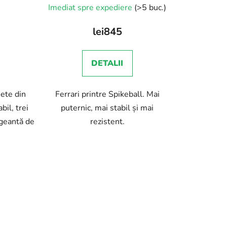
Imediat spre expediere
(>5 buc.)
lei845
DETALII
hete din
Ferrari printre Spikeball. Mai
il, trei
puternic, mai stabil și mai
 geantă de
rezistent.