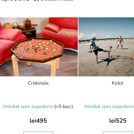
L
s
t
ă
p
r
o
d
Crokinole
Kickit
u
s
Evaluarea
e
Imediat spre expediere
(>5 buc.)
Imediat spre expedier
medie
a
lei495
lei525
produsului
este