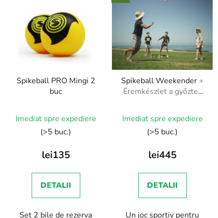
Spikeball PRO Mingi 2
Spikeball Weekender
+
buc
Éremkészlet a győztes
csapatnak
Imediat spre expediere
Imediat spre expediere
(>5 buc.)
(>5 buc.)
lei135
lei445
DETALII
DETALII
Set 2 bile de rezerva
Un joc sportiv pentru