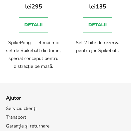
lei295
lei135
DETALII
DETALII
SpikePong – cel mai mic
Set 2 bile de rezerva
set de Spikeball din lume,
pentru joc Spikeball.
special conceput pentru
distracție pe masă.
S
u
Ajutor
b
s
Serviciu clienți
o
Transport
l
Garanție și returnare