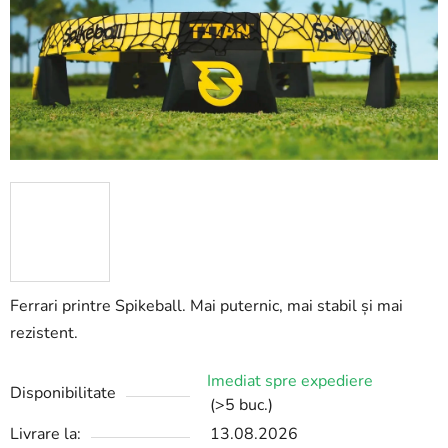
stele.
Ferrari printre Spikeball. Mai puternic, mai stabil și mai
rezistent.
Imediat spre expediere
Disponibilitate
(>5 buc.)
Livrare la:
13.08.2026