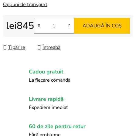
Opțiuni de transport
lei845
ADAUGĂ ÎN COŞ
Evaluare preţ:
Tipărire
Întreabă
Cadou gratuit
La fiecare comandă
Livrare rapidă
Expediem imediat
60 de zile pentru retur
Fără probleme