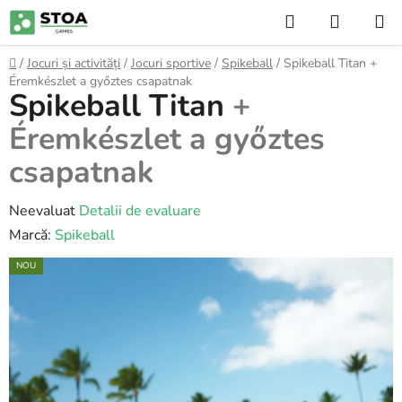
Treci
Căutare
COŞ
la
DE
conținut
Acasă
/
Jocuri și activități
/
Jocuri sportive
/
Spikeball
/
Spikeball Titan
+
CUMPĂ
Éremkészlet a győztes csapatnak
Spikeball Titan
+
Éremkészlet a győztes
csapatnak
Evaluarea
Neevaluat
Detalii de evaluare
medie
Marcă:
Spikeball
a
NOU
produsului
este
0,0
din
5