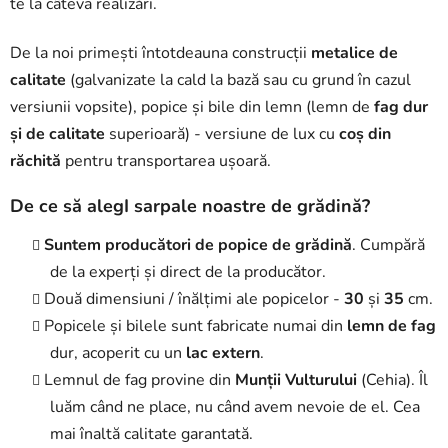
te la câteva realizări.
De la noi primești întotdeauna construcții
metalice de
calitate
(galvanizate la cald la bază sau cu grund în cazul
versiunii vopsite), popice și bile din lemn (lemn de
fag dur
și de calitate
superioară) - versiune de lux cu
coș din
răchită
pentru transportarea ușoară.
De ce să alegI sarpale noastre de grădină
?
Suntem producători de popice de grădină
. Cumpără
de la experți și direct de la producător.
Două dimensiuni / înălțimi ale popicelor -
30
și
35
cm.
Popicele și bilele sunt fabricate numai din
lemn de fag
dur, acoperit cu un
lac extern
.
Lemnul de fag provine din
Munții Vulturului
(Cehia). Îl
luăm când ne place, nu când avem nevoie de el. Cea
mai înaltă calitate garantată.