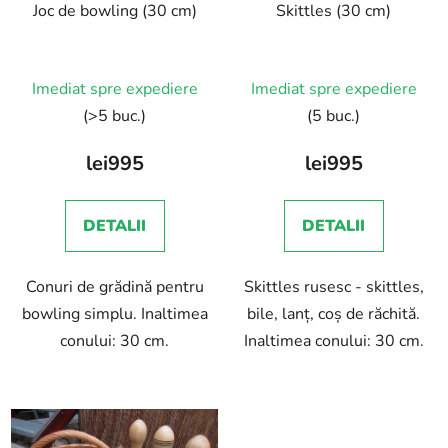
Joc de bowling (30 cm)
Skittles (30 cm)
o
d
d
u
u
s
Imediat spre expediere
Imediat spre expediere
s
u
e
(>5 buc.)
(5 buc.)
l
u
lei995
lei995
i
DETALII
DETALII
Conuri de grădină pentru
Skittles rusesc - skittles,
bowling simplu. Inaltimea
bile, lanț, coș de răchită.
conului: 30 cm.
Inaltimea conului: 30 cm.