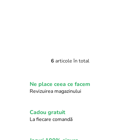
6
articole în total
C
o
n
Ne place ceea ce facem
t
r
Revizuirea magazinului
o
l
u
Cadou gratuit
l
La fiecare comandă
l
i
s