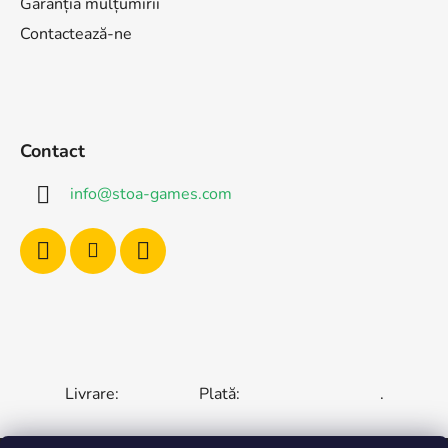
Garanția mulțumirii
Contactează-ne
Contact
info
@
stoa-games.com
Livrare:
Plată:
.