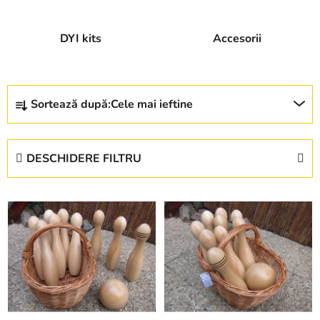
DYI kits
Accesorii
S
Sortează după:
Cele mai ieftine
e
l
e
DESCHIDERE FILTRU
c
t
L
a
i
r
s
e
t
a
ă
p
p
r
r
o