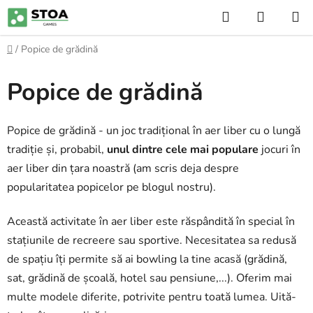
Treci
Căutare
COŞ
la
DE
conținut
Acasă
/
Popice de grădină
CUMPĂ
Popice de grădină
Popice de grădină - un joc tradițional în aer liber cu o lungă
tradiție și, probabil,
unul dintre cele mai populare
jocuri în
aer liber din țara noastră (am scris deja despre
popularitatea popicelor pe blogul nostru).
Această activitate în aer liber este răspândită în special în
stațiunile de recreere sau sportive. Necesitatea sa redusă
de spațiu îți permite să ai bowling la tine acasă (grădină,
sat, grădină de școală, hotel sau pensiune,...). Oferim mai
multe modele diferite, potrivite pentru toată lumea. Uită-