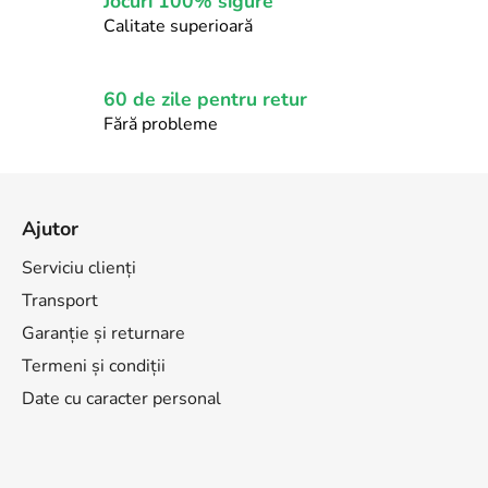
Jocuri 100% sigure
t
Calitate superioară
ă
r
i
60 de zile pentru retur
l
Fără probleme
o
r
S
u
Ajutor
b
s
Serviciu clienți
o
Transport
l
Garanție și returnare
Termeni și condiții
Date cu caracter personal