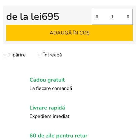
de la
lei695
Evaluare preţ:
ADAUGĂ ÎN COŞ
Tipărire
Întreabă
Cadou gratuit
La fiecare comandă
Livrare rapidă
Expediem imediat
60 de zile pentru retur