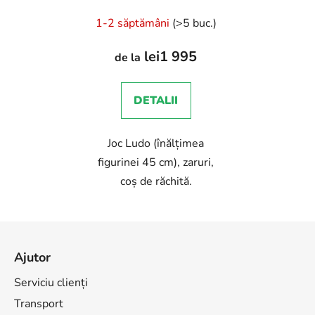
1-2 săptămâni
(>5 buc.)
lei1 995
de la
DETALII
Joc Ludo (înălțimea
figurinei 45 cm), zaruri,
coș de răchită.
S
u
Ajutor
b
s
Serviciu clienți
o
Transport