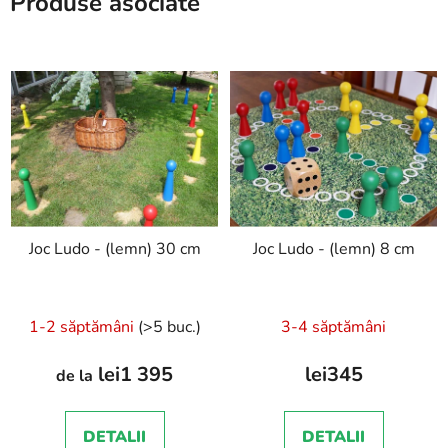
Produse asociate
Joc Ludo - (lemn) 30 cm
Joc Ludo - (lemn) 8 cm
1-2 săptămâni
(>5 buc.)
3-4 săptămâni
lei1 395
lei345
de la
DETALII
DETALII