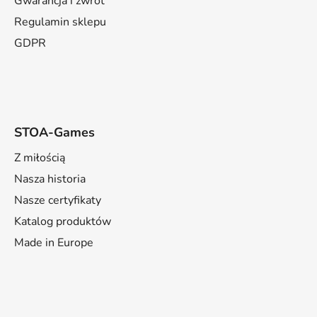
Gwarancja i zwrot
l
Regulamin sklepu
i
s
GDPR
t
y
STOA-Games
Z miłością
Nasza historia
Nasze certyfikaty
Katalog produktów
Made in Europe