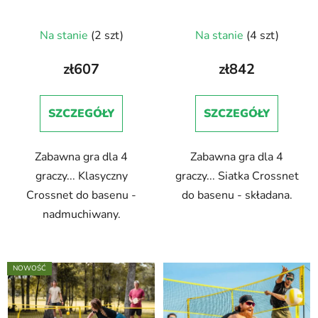
d
r
u
o
Na stanie
(2 szt)
Na stanie
(4 szt)
k
d
t
u
zł607
zł842
ó
k
w
t
ó
SZCZEGÓŁY
SZCZEGÓŁY
w
Zabawna gra dla 4
Zabawna gra dla 4
graczy... Klasyczny
graczy... Siatka Crossnet
Crossnet do basenu -
do basenu - składana.
nadmuchiwany.
NOWOŚĆ