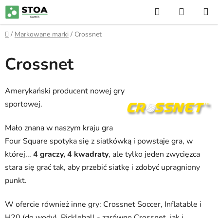
Przejść
Szukaj
KOSZY
do
treści
Home
/
Markowane marki
/
Crossnet
Crossnet
Amerykański producent nowej gry
sportowej.
Mało znana w naszym kraju gra
Four Square spotyka się z siatkówką i powstaje gra, w
której...
4 graczy, 4 kwadraty
, ale tylko jeden zwycięzca
stara się grać tak, aby przebić siatkę i zdobyć upragniony
punkt.
W ofercie również inne gry: Crossnet Soccer, Inflatable i
H20 (do wody). Pickleball - zarówno Crossnet, jak i