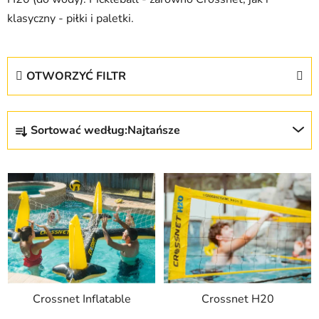
klasyczny - piłki i paletki.
OTWORZYĆ FILTR
S
Sortować według:
Najtańsze
o
r
L
t
i
o
s
w
t
a
a
n
p
i
r
e
Crossnet Inflatable
Crossnet H20
o
p