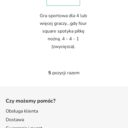
Gra sportowa dla 4 lub
więcej graczy...gdy four
square spotyka piłkę
nożną. 4 - 4 - 1
(zwycięzca).
5
pozycji razem
K
o
n
S
t
t
r
Czy możemy pomóc?
o
o
p
Obsługa klienta
l
k
k
Dostawa
i
a