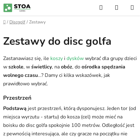
Przejść
Szukaj
KOSZY
do
treści
Home
/
Discgolf
/
Zestawy
Zestawy do disc golfa
Zastanawiasz się, ile
koszy
i
dysków
wybrać dla grupy dzieci
w
szkole
, w
świetlicy
, na
obóz
, do
ośrodka spędzania
wolnego czasu
...? Damy ci kilka wskazówek, jak
prawidłowo wybrać.
Przestrzeń
Podstawą
jest przestrzeń, którą dysponujesz. Jeden tor (od
miejsca wyrzutu - startu) do kosza (cel) może mieć na
boisku do disc golfa spokojnie 100 metrów. Odległość jest
z pewnością interesująca, ale czy gracze na początku nie