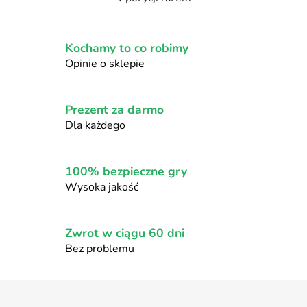
K
o
n
Kochamy to co robimy
t
r
Opinie o sklepie
o
l
k
Prezent za darmo
i
Dla każdego
l
i
s
100% bezpieczne gry
t
Wysoka jakość
y
Zwrot w ciągu 60 dni
Bez problemu
S
t