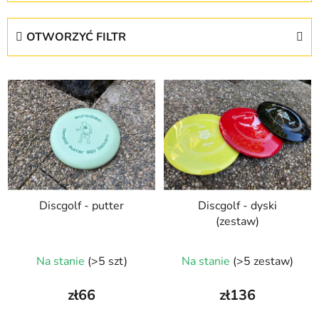
r
t
OTWORZYĆ FILTR
o
w
L
a
i
n
s
i
t
e
a
p
p
r
r
o
Discgolf - putter
Discgolf - dyski
o
d
(zestaw)
d
u
u
k
Na stanie
(>5 szt)
Na stanie
(>5 zestaw)
k
t
t
ó
zł66
zł136
ó
w