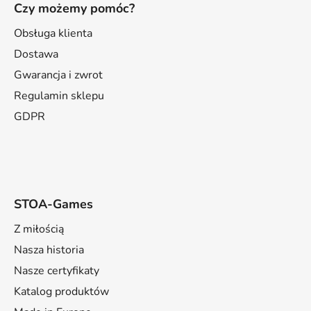
Czy możemy pomóc?
o
p
Obsługa klienta
k
Dostawa
a
Gwarancja i zwrot
Regulamin sklepu
GDPR
STOA-Games
Z miłością
Nasza historia
Nasze certyfikaty
Katalog produktów