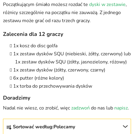
Początkującym śmiało możesz rozdać te
dyski w zestawie
,
różnicy szczególnie na początku nie zauważą. Z jednego
zestawu może grać od razu trzech graczy.
Zalecenia dla 12 graczy
1x kosz do disc golfa
1x zestaw dysków SQU (niebieski, żółty, czerwony) lub
1x zestaw dysków SQU (żółty, jasnozielony, różowy)
1x zestaw dysków (żółty, czerwony, czarny)
6x putter (różne kolory)
1x torba do przechowywania dysków
Doradzimy
Nadal nie wiesz, co zrobić, więc
zadzwoń
do nas lub
napisz
.
S
Sortować według:
Polecamy
o