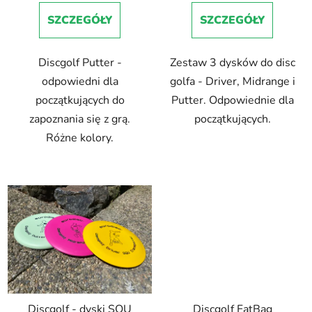
w
SZCZEGÓŁY
SZCZEGÓŁY
Discgolf Putter -
Zestaw 3 dysków do disc
odpowiedni dla
golfa - Driver, Midrange i
początkujących do
Putter. Odpowiednie dla
zapoznania się z grą.
początkujących.
Różne kolory.
Discgolf - dyski SQU
Discgolf FatBag