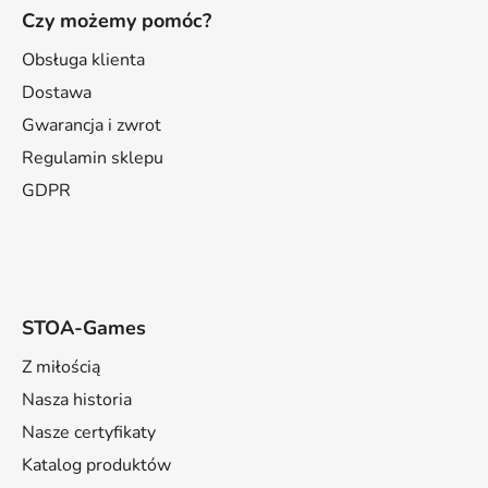
t
Czy możemy pomóc?
o
p
Obsługa klienta
k
Dostawa
a
Gwarancja i zwrot
Regulamin sklepu
GDPR
STOA-Games
Z miłością
Nasza historia
Nasze certyfikaty
Katalog produktów