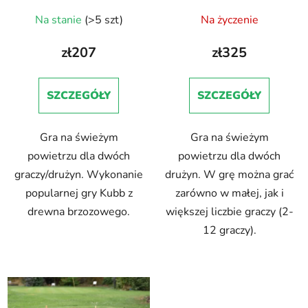
u
k
Na stanie
(>5 szt)
Na życzenie
k
t
t
ó
zł207
zł325
ó
w
w
SZCZEGÓŁY
SZCZEGÓŁY
Gra na świeżym
Gra na świeżym
powietrzu dla dwóch
powietrzu dla dwóch
graczy/drużyn. Wykonanie
drużyn. W grę można grać
popularnej gry Kubb z
zarówno w małej, jak i
drewna brzozowego.
większej liczbie graczy (2-
12 graczy).