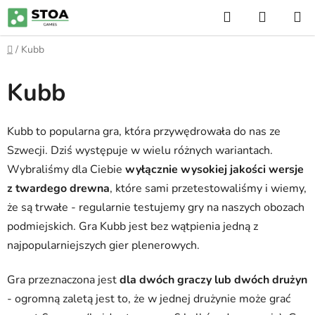
Przejść
Szukaj
KOSZY
do
treści
Home
/
Kubb
Kubb
Kubb to popularna gra, która przywędrowała do nas ze
Szwecji. Dziś występuje w wielu różnych wariantach.
Wybraliśmy dla Ciebie
wyłącznie wysokiej jakości wersje
z twardego drewna
, które sami przetestowaliśmy i wiemy,
że są trwałe - regularnie testujemy gry na naszych obozach
podmiejskich. Gra Kubb jest bez wątpienia jedną z
najpopularniejszych gier plenerowych.
Gra przeznaczona jest
dla dwóch graczy lub dwóch drużyn
- ogromną zaletą jest to, że w jednej drużynie może grać