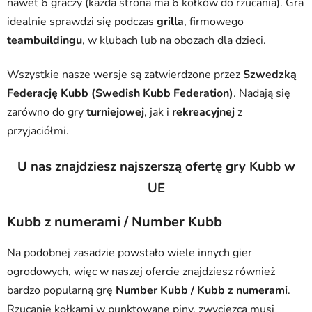
nawet 6 graczy (każda strona ma 6 kołków do rzucania). Gra
idealnie sprawdzi się podczas
grilla
, firmowego
teambuildingu
, w klubach lub na obozach dla dzieci.
Wszystkie nasze wersje są zatwierdzone przez
Szwedzką
Federację Kubb (Swedish Kubb Federation)
. Nadają się
zarówno do gry
turniejowej
, jak i
rekreacyjnej
z
przyjaciółmi.
U nas znajdziesz najszerszą ofertę gry Kubb w
UE
Kubb z numerami / Number Kubb
Na podobnej zasadzie powstało wiele innych gier
ogrodowych, więc w naszej ofercie znajdziesz również
bardzo popularną grę
Number Kubb / Kubb z numerami
.
Rzucanie kołkami w punktowane piny, zwycięzca musi