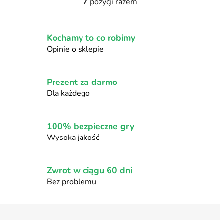
7
pozycji razem
K
o
n
Kochamy to co robimy
t
r
Opinie o sklepie
o
l
k
Prezent za darmo
i
Dla każdego
l
i
s
100% bezpieczne gry
t
Wysoka jakość
y
Zwrot w ciągu 60 dni
Bez problemu
S