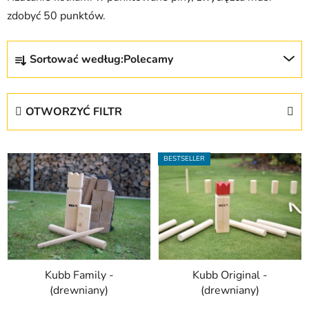
zdobyć 50 punktów.
S
Sortować według:
Polecamy
o
r
t
OTWORZYĆ FILTR
o
w
L
a
BESTSELLER
i
n
s
i
t
e
a
p
p
r
r
o
Kubb Family -
Kubb Original -
o
d
(drewniany)
(drewniany)
d
u