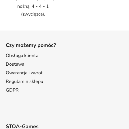
nożną. 4 - 4 - 1
(zwycięzca).
S
t
Czy możemy pomóc?
o
p
Obsługa klienta
k
Dostawa
a
Gwarancja i zwrot
Regulamin sklepu
GDPR
STOA-Games