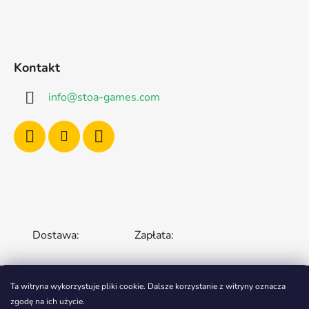
Kontakt
info
@
stoa-games.com
Dostawa:
Zapłata:
Ta witryna wykorzystuje pliki cookie.
Dalsze korzystanie z witryny oznacza
zgodę na ich użycie.
CZECH REPUBLIC
SLOVAKIA
HUNGARY