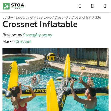
Przejść
Szukaj
KOSZY
do
treści
Home
/
Gry i zabawy
/
Gry sportowe
/
Crossnet
/
Crossnet Inflatable
Crossnet Inflatable
Średnia
Brak oceny
Szczegóły oceny
ocena
Marka:
Crossnet
produktu
wynosi
0,0
na
5
gwiazdek.