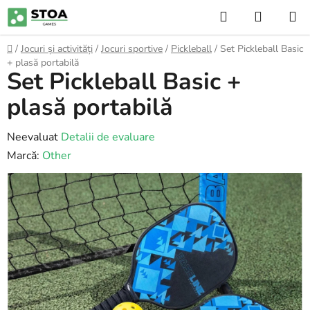
Treci
Căutare
COŞ
la
DE
conținut
Acasă
/
Jocuri și activități
/
Jocuri sportive
/
Pickleball
/
Set Pickleball Basic
CUMPĂ
+ plasă portabilă
Set Pickleball Basic +
plasă portabilă
Evaluarea
Neevaluat
Detalii de evaluare
medie
Marcă:
Other
a
produsului
este
0,0
din
5
stele.