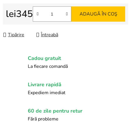
lei345
ADAUGĂ ÎN COŞ
Evaluare preţ:
Tipărire
Întreabă
Cadou gratuit
La fiecare comandă
Livrare rapidă
Expediem imediat
60 de zile pentru retur
Fără probleme