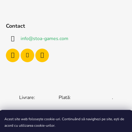
Contact
info
@
stoa-games.com
Livrare:
Plată:
.
Acest site web folosește cookie-uri. Continuând să navighezi pe site, ești de
acord cu utilizarea cookie-urilor.
CZECH REPUBLIC
SLOVAKIA
HUNGARY