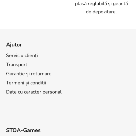
plasă reglabilă și geantă
de depozitare.
S
u
Ajutor
b
s
Serviciu clienți
o
Transport
l
Garanție și returnare
Termeni și condiții
Date cu caracter personal
STOA-Games