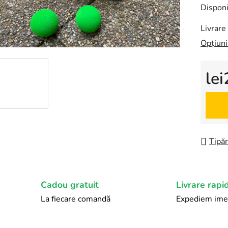
0,0
Disponi
din
Livrare 
5
Opțiuni
stele.
le
Evalua
Tipăr
Cadou gratuit
Livrare rapi
La fiecare comandă
Expediem ime