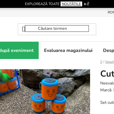
EXPLOREAZĂ TOATE
NOUTĂTILE
☀️✌️
RO
 după eveniment
Evaluarea magazinului
Desp
Acasă
/
Jocuri
Cut
Evalua
Neeval
medie
Marcă:
a
Set cut
produsu
este