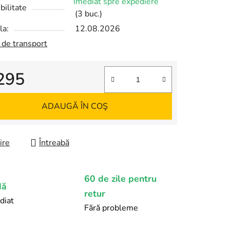
Imediat spre expediere
bilitate
(3 buc.)
la:
12.08.2026
 de transport
i295
re preţ:
ADAUGĂ ÎN COŞ
ire
Întreabă
60 de zile pentru
dă
retur
diat
Fără probleme