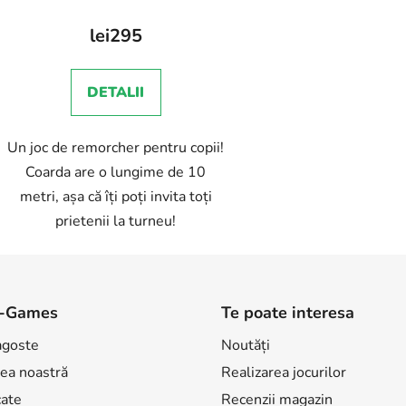
lei295
DETALII
Un joc de remorcher pentru copii!
Coarda are o lungime de 10
metri, așa că îți poți invita toți
prietenii la turneu!
-Games
Te poate interesa
agoste
Noutăți
ea noastră
Realizarea jocurilor
cate
Recenzii magazin