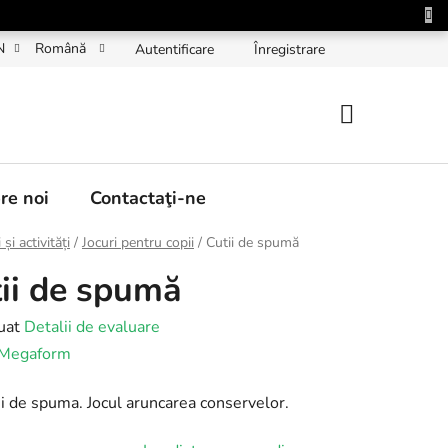
N
Română
Autentificare
Înregistrare
COŞ
DE
re noi
Contactaţi-ne
CUMPĂRĂT
 și activități
/
Jocuri pentru copii
/
Cutii de spumă
ii de spumă
rea
uat
Detalii de evaluare
Megaform
ii de spuma. Jocul aruncarea conservelor.
lui