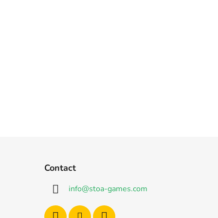
Contact
info
@
stoa-games.com