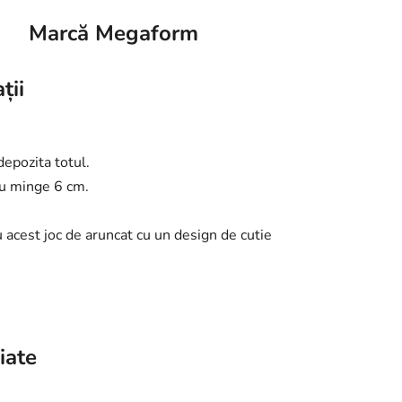
Marcă
Megaform
ții
depozita totul.
ru minge 6 cm.
u acest joc de aruncat cu un design de cutie
iate