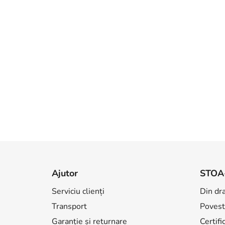
S
u
Ajutor
STOA
b
Serviciu clienți
Din dr
s
Transport
Povest
o
l
Garanție și returnare
Certifi