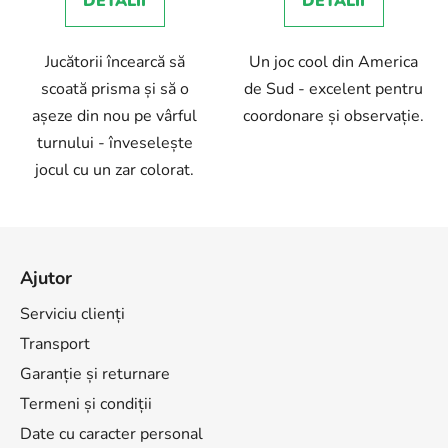
DETALII
DETALII
Jucătorii încearcă să
Un joc cool din America
scoată prisma și să o
de Sud - excelent pentru
așeze din nou pe vârful
coordonare și observație.
turnului - înveselește
jocul cu un zar colorat.
S
u
Ajutor
b
s
Serviciu clienți
o
Transport
l
Garanție și returnare
Termeni și condiții
Date cu caracter personal