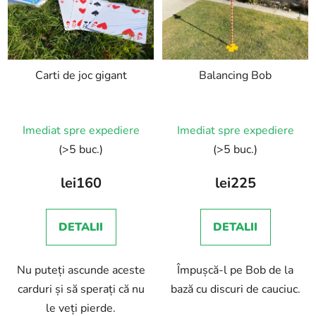
Carti de joc gigant
Balancing Bob
Imediat spre expediere
Imediat spre expediere
(>5 buc.)
(>5 buc.)
lei160
lei225
DETALII
DETALII
Nu puteți ascunde aceste
Împușcă-l pe Bob de la
carduri și să sperați că nu
bază cu discuri de cauciuc.
le veți pierde.