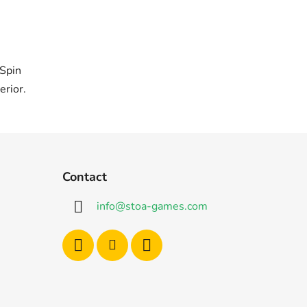
 Spin
erior.
Contact
info
@
stoa-games.com