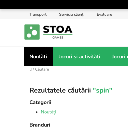
Treci
la
Transport
Serviciu clienți
Evaluare
conținut
Noutăți
Jocuri și activități
Jocuri
Acasă
/
Căutare
Rezultatele căutării
"spin"
Categorii
Noutăți
Branduri