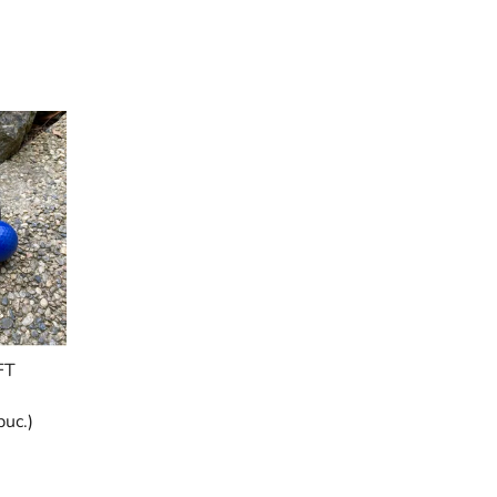
FT
buc.)