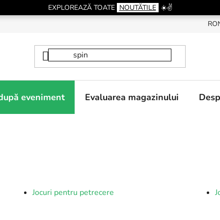
EXPLOREAZĂ TOATE
NOUTĂTILE
☀️✌️
RO
 după eveniment
Evaluarea magazinului
Desp
Jocuri pentru petrecere
J