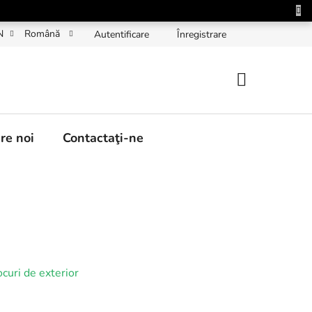
N
Română
Autentificare
Înregistrare
COŞ
DE
re noi
Contactaţi-ne
CUMPĂRĂT
ocuri de exterior