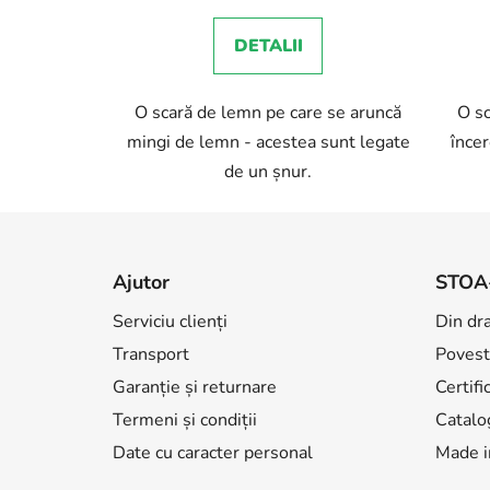
DETALII
O scară de lemn pe care se aruncă
O sc
mingi de lemn - acestea sunt legate
încer
de un șnur.
S
u
Ajutor
STOA
b
Serviciu clienți
Din dr
s
Transport
Povest
o
l
Garanție și returnare
Certifi
Termeni și condiții
Catalo
Date cu caracter personal
Made i