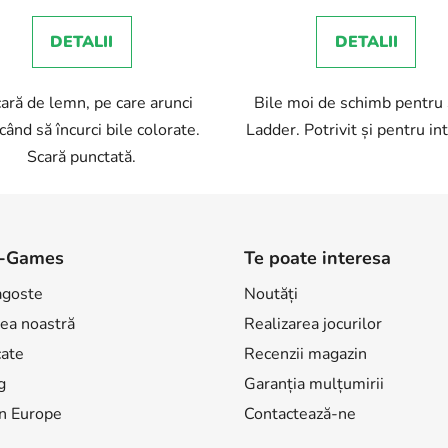
DETALII
DETALII
ară de lemn, pe care arunci
Bile moi de schimb pentru
când să încurci bile colorate.
Ladder. Potrivit și pentru int
Scară punctată.
-Games
Te poate interesa
agoste
Noutăți
ea noastră
Realizarea jocurilor
cate
Recenzii magazin
g
Garanția mulțumirii
n Europe
Contactează-ne