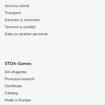
b
s
Serviciu clienți
o
Transport
l
Garanție și returnare
Termeni și condiții
Date cu caracter personal
STOA-Games
Din dragoste
Povestea noastră
Certificate
Catalog
Made in Europe