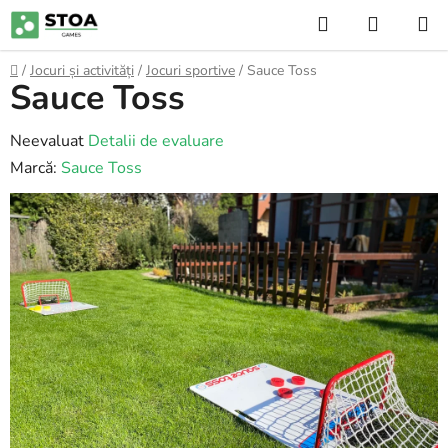
Treci
Căutare
COŞ
la
DE
conținut
Acasă
/
Jocuri și activități
/
Jocuri sportive
/
Sauce Toss
Sauce Toss
CUMPĂ
Evaluarea
Neevaluat
Detalii de evaluare
medie
Marcă:
Sauce Toss
a
produsului
este
0,0
din
5
stele.