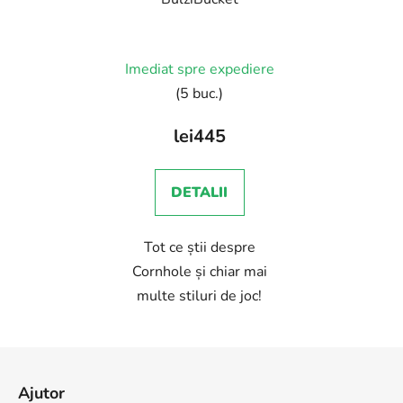
Imediat spre expediere
(5 buc.)
lei445
DETALII
Tot ce știi despre
Cornhole și chiar mai
multe stiluri de joc!
S
u
Ajutor