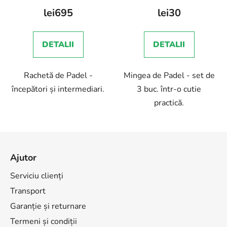
lei695
lei30
DETALII
DETALII
Rachetă de Padel -
Mingea de Padel - set de
începători și intermediari.
3 buc. într-o cutie
practică.
S
u
Ajutor
b
s
Serviciu clienți
o
Transport
l
Garanție și returnare
Termeni și condiții