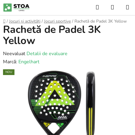
Treci
Căutare
COŞ
la
DE
conținut
Acasă
/
Jocuri și activități
/
Jocuri sportive
/
Rachetă de Padel 3K Yellow
Rachetă de Padel 3K
CUMPĂ
Yellow
Evaluarea
Neevaluat
Detalii de evaluare
medie
Marcă:
Engelhart
a
NOU
produsului
este
0,0
din
5
stele.