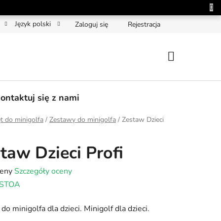
Język polski
Zaloguj się
Rejestracja
KOSZYK
ontaktuj się z nami
t do minigolfa
/
Zestawy do minigolfa
/
Zestaw Dzieci
taw Dzieci Profi
a
ceny
Szczegóły oceny
STOA
tu
do minigolfa dla dzieci. Minigolf dla dzieci.