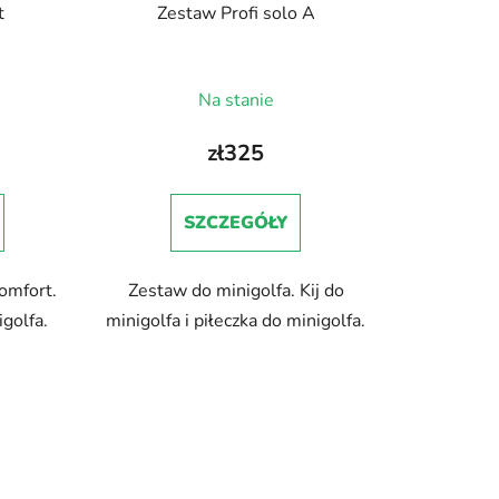
t
Zestaw Profi solo A
Średnia
Na stanie
ocena
produktu
zł325
wynosi
5,0
SZCZEGÓŁY
na
5
omfort.
Zestaw do minigolfa. Kij do
gwiazdek.
golfa.
minigolfa i piłeczka do minigolfa.