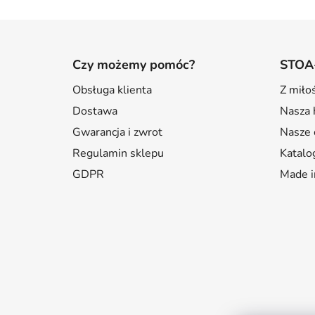
S
t
Czy możemy pomóc?
STOA
o
Obsługa klienta
Z miłoś
p
Dostawa
Nasza h
k
a
Gwarancja i zwrot
Nasze 
Regulamin sklepu
Katalo
GDPR
Made i