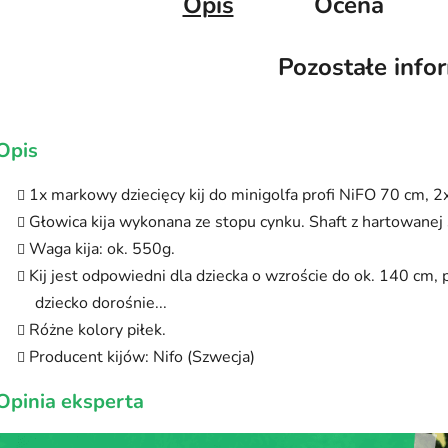
Opis
Ocena
Pozostałe info
Opis
1x markowy dziecięcy kij do minigolfa profi NiFO 70 cm, 2x 
Głowica kija wykonana ze stopu cynku. Shaft z hartowanej s
Waga kija: ok. 550g.
Kij jest odpowiedni dla dziecka o wzroście do ok. 140 cm,
dziecko dorośnie...
Różne kolory piłek.
Producent kijów: Nifo (Szwecja)
Opinia eksperta