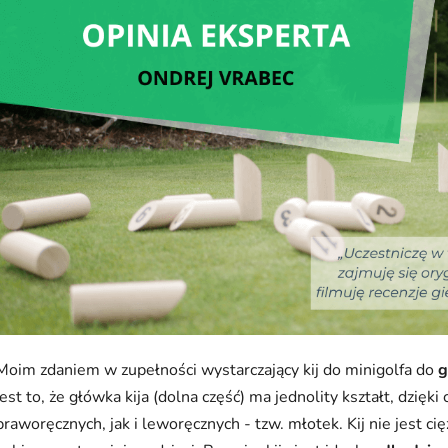
Moim zdaniem w zupełności wystarczający kij do minigolfa do
g
jest to, że główka kija (dolna część) ma jednolity kształt, dzię
praworęcznych, jak i leworęcznych - tzw. młotek. Kij nie jest ci