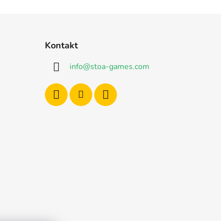
Kontakt
info
@
stoa-games.com