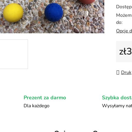
0,0
Dostęp
na
Możemy
5
do:
gwiazd
Opcje 
zł
Cena 
Druk
Prezent za darmo
Szybka dos
Dla każdego
Wysyłamy nat