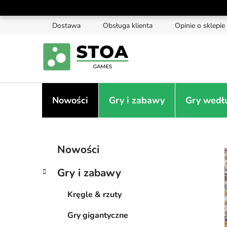
Przejść
do
Dostawa
Obsługa klienta
Opinie o sklepie
treści
Nowości
Gry i zabawy
Gry wedł
P
K
Pominąć
Nowości
a
kategorie
a
t
s
Gry i zabawy
e
e
g
k
Kręgle & rzuty
o
b
r
Gry gigantyczne
i
o