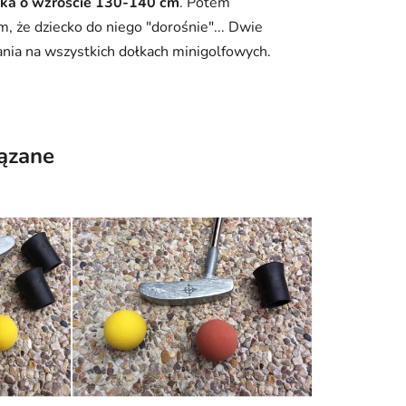
cka o wzroście 130-140 cm
. Potem
, że dziecko do niego "dorośnie"... Dwie
ania na wszystkich dołkach minigolfowych.
ązane