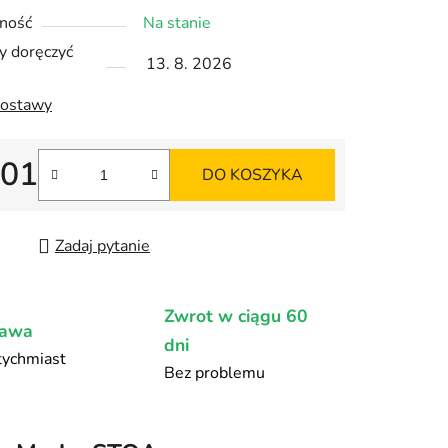
ność
Na stanie
 doręczyć
13. 8. 2026
ek.
dostawy
301
DO KOSZYKA
jednostkowa:
Zadaj pytanie
Zwrot w ciągu 60
tawa
dni
ychmiast
Bez problemu