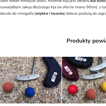
sobie nawet mniejsze dzieci. Rozmiar kija jest idealny
dla dzie
rozważyłbym zakup dłuższego kija (w ofercie mamy 90cm), z tym
piłeczki do minigolfa (
miękka i twarda
) dobrze posłużą do zagr
Produkty powi