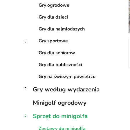
a
c
Gry ogrodowe
z
Gry dla dzieci
n
y
Gry dla najmłodszych
Gry sportowe
Gry dla seniorów
Gry dla publiczności
Gry na świeżym powietrzu
Gry według wydarzenia
Minigolf ogrodowy
Sprzęt do minigolfa
Zestawy do minigolfa