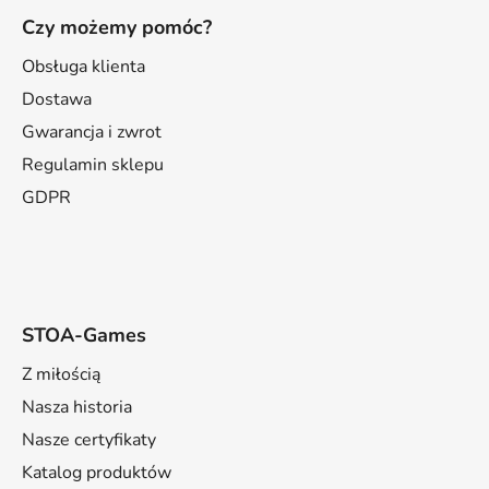
t
Czy możemy pomóc?
o
p
Obsługa klienta
k
Dostawa
a
Gwarancja i zwrot
Regulamin sklepu
GDPR
STOA-Games
Z miłością
Nasza historia
Nasze certyfikaty
Katalog produktów