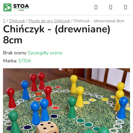
Przejść
Szukaj
KOSZY
do
treści
Home
/
Chińczyk
/
Pionki do gry Chińczyk
/
Chińczyk - (drewniane) 8cm
Chińczyk - (drewniane)
8cm
Średnia
Brak oceny
Szczegóły oceny
ocena
Marka:
STOA
produktu
wynosi
0,0
na
5
gwiazdek.