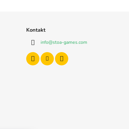
Kontakt
info
@
stoa-games.com