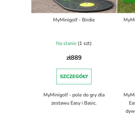
o
d
u
MyMinigolf - Birdie
MyMin
k
t
ó
Na stanie
(1 szt)
w
zł889
SZCZEGÓŁY
MyMinigolf - pole do gry dla
MyMin
zestawu Easy i Basic.
Ea
dyw