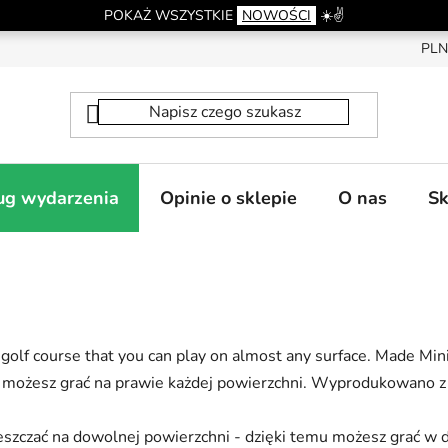
POKAŻ WSZYSTKIE
NOWOŚCI
☀️✌️
PLN
ug wydarzenia
Opinie o sklepie
O nas
Sk
 golf course that you can play on almost any surface. Made Min
m możesz grać na prawie każdej powierzchni. Wyprodukowano z 
szczać na dowolnej powierzchni - dzięki temu możesz grać w 