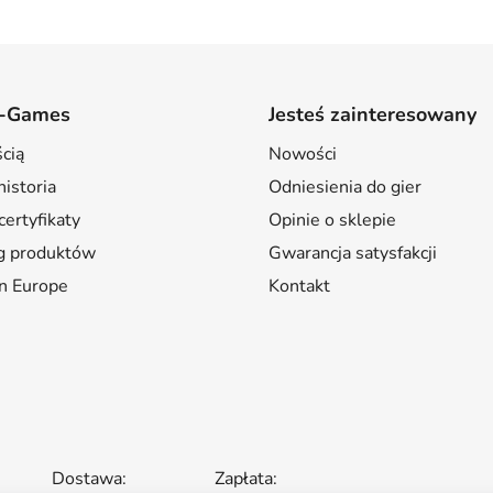
K
o
n
t
r
-Games
Jesteś zainteresowany
o
cią
Nowości
l
k
istoria
Odniesienia do gier
i
certyfikaty
Opinie o sklepie
l
g produktów
Gwarancja satysfakcji
i
s
n Europe
Kontakt
t
y
Dostawa:
Zapłata: