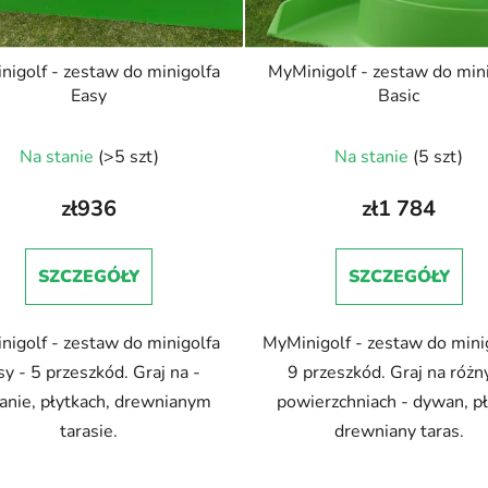
igolf - zestaw do minigolfa
MyMinigolf - zestaw do min
Easy
Basic
Na stanie
(>5 szt)
Na stanie
(5 szt)
zł936
zł1 784
SZCZEGÓŁY
SZCZEGÓŁY
igolf - zestaw do minigolfa
MyMinigolf - zestaw do minig
sy - 5 przeszkód. Graj na -
9 przeszkód. Graj na różn
anie, płytkach, drewnianym
powierzchniach - dywan, pł
tarasie.
drewniany taras.