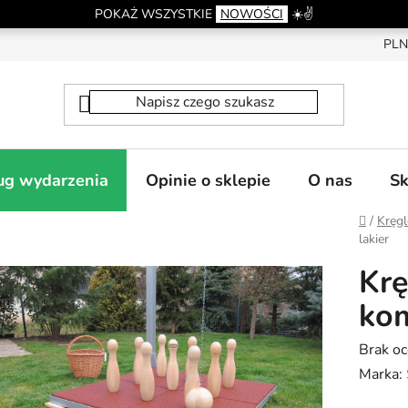
POKAŻ WSZYSTKIE
NOWOŚCI
☀️✌️
PLN
ug wydarzenia
Opinie o sklepie
O nas
Sk
Home
/
Kręg
lakier
Krę
kom
Średni
Brak o
ocena
Marka:
produk