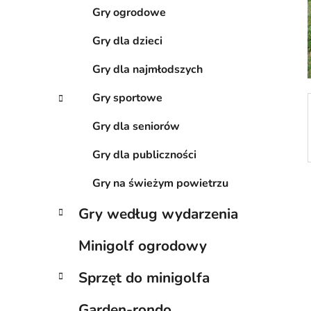
a
c
Gry ogrodowe
z
Gry dla dzieci
n
y
Gry dla najmłodszych
Gry sportowe
Gry dla seniorów
Gry dla publiczności
Gry na świeżym powietrzu
Gry według wydarzenia
Minigolf ogrodowy
Sprzęt do minigolfa
Garden-rondo