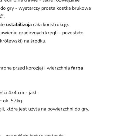
do gry - wystarczy prosta kostka brukowa
ć".
ale
ustabilizują
całą konstrukcję.
awienie granicznych kręgli - pozostałe
(królewski) na środku.
hrona przed korozją) i wierzchnia
farba
ści 4x4 cm - jäkl.
: ok. 57kg.
gii, która jest użyta na powierzchni do gry.
 - oczywiście jest w zestawie.