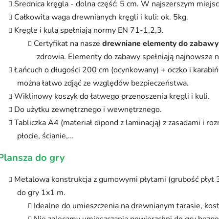
Średnica kręgla - dolna część: 5 cm. W najszerszym miejsc
Całkowita waga drewnianych kręgli i kuli: ok. 5kg.
Kręgle i kula spełniają normy EN 71-1,2,3.
Certyfikat na nasze
drewniane elementy do zabawy
zdrowia. Elementy do zabawy spełniają najnowsze
Łańcuch o długości 200 cm (ocynkowany) + oczko i karabiń
można łatwo zdjąć ze względów bezpieczeństwa.
Wiklinowy koszyk do łatwego przenoszenia kręgli i kuli.
Do użytku zewnętrznego i wewnętrznego.
Tabliczka A4 (materiał dipond z laminacją) z zasadami i r
płocie, ścianie,...
Plansza do gry
Metalowa konstrukcja z gumowymi płytami (grubość płyt 3 
do gry 1x1 m.
Idealne do umieszczenia na drewnianym tarasie, kos
Nie zalecamy umieszczania powierzchni do gry bezpoś