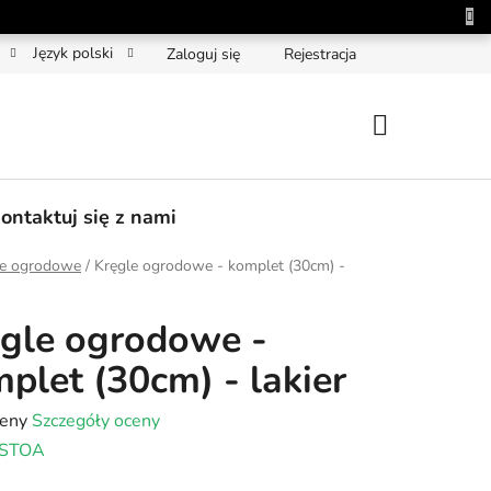
Język polski
Zaloguj się
Rejestracja
KOSZYK
ontaktuj się z nami
le ogrodowe
/
Kręgle ogrodowe - komplet (30cm) -
gle ogrodowe -
plet (30cm) - lakier
a
ceny
Szczegóły oceny
STOA
tu