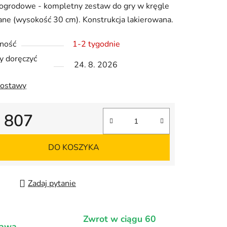
 ogrodowe - kompletny zestaw do gry w kręgle
ne (wysokość 30 cm). Konstrukcja lakierowana.
ność
1-2 tygodnie
 doręczyć
ek.
24. 8. 2026
dostawy
3 807
jednostkowa:
DO KOSZYKA
Zadaj pytanie
Zwrot w ciągu 60
tawa