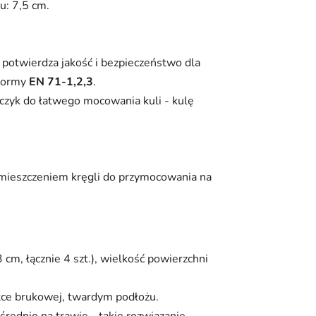
u: 7,5 cm.
potwierdza jakość i bezpieczeństwo dla
 normy
EN 71-1,2,3
.
czyk do łatwego mocowania kuli - kulę
ozmieszczeniem kręgli do przymocowania na
cm, łącznie 4 szt.), wielkość powierzchni
tce brukowej, twardym podłożu.
rednio na trawie - takie rozwiązanie