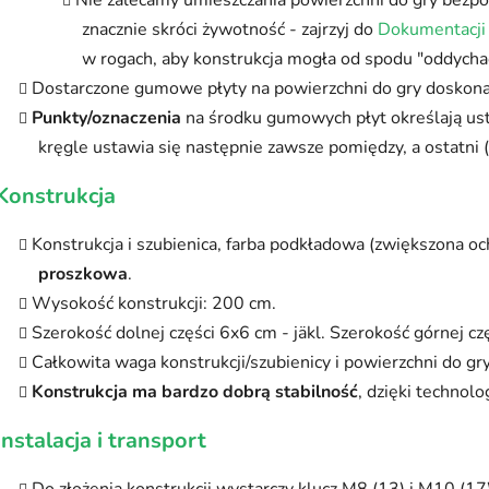
znacznie skróci żywotność - zajrzyj do
Dokumentacji
w rogach, aby konstrukcja mogła od spodu "oddycha
Dostarczone gumowe płyty na powierzchni do gry doskon
Punkty/oznaczenia
na środku gumowych płyt określają ust
kręgle ustawia się następnie zawsze pomiędzy, a ostatni 
Konstrukcja
Konstrukcja i szubienica, farba podkładowa (zwiększona oc
proszkowa
.
Wysokość konstrukcji: 200 cm.
Szerokość dolnej części 6x6 cm - jäkl. Szerokość górnej czę
Całkowita waga konstrukcji/szubienicy i powierzchni do gry
Konstrukcja ma bardzo dobrą stabilność
, dzięki technolo
Instalacja i transport
Do złożenia konstrukcji wystarczy klucz M8 (13) i M10 (17)