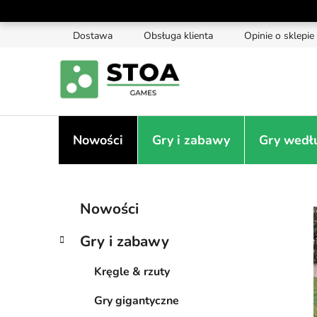
Przejść
do
Dostawa
Obsługa klienta
Opinie o sklepie
treści
Nowości
Gry i zabawy
Gry wedł
P
K
Pominąć
Nowości
a
kategorie
a
t
s
Gry i zabawy
e
e
g
k
Kręgle & rzuty
o
b
r
Gry gigantyczne
i
o