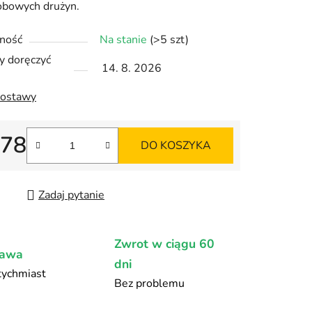
bowych drużyn.
ność
Na stanie
(>5 szt)
ek.
 doręczyć
14. 8. 2026
dostawy
278
DO KOSZYKA
jednostkowa:
Zadaj pytanie
Zwrot w ciągu 60
tawa
dni
ychmiast
Bez problemu