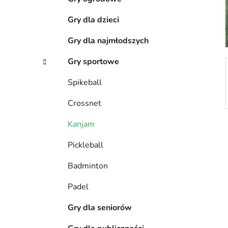
z
Gry dla dzieci
n
y
Gry dla najmłodszych
Gry sportowe
Spikeball
Crossnet
Kanjam
Pickleball
Badminton
Padel
Gry dla seniorów