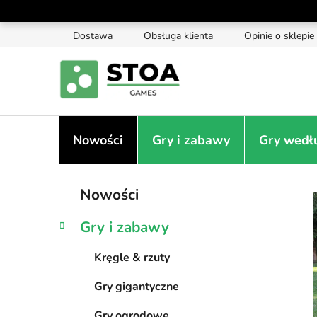
Przejść
do
Dostawa
Obsługa klienta
Opinie o sklepie
treści
Nowości
Gry i zabawy
Gry wedł
P
K
Pominąć
Nowości
a
kategorie
a
t
s
Gry i zabawy
e
e
g
k
Kręgle & rzuty
o
b
r
Gry gigantyczne
i
o
a
c
Gry ogrodowe