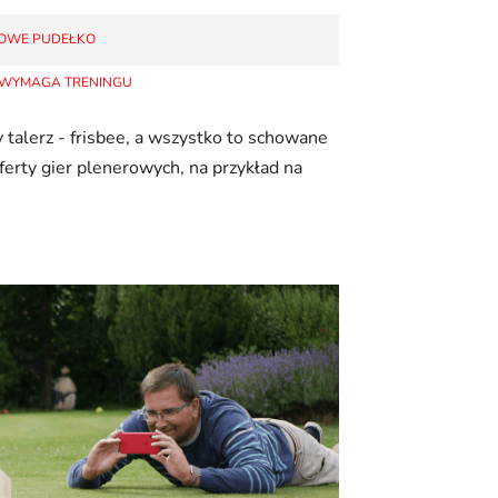
ROWE PUDEŁKO
E WYMAGA TRENINGU
 talerz - frisbee, a wszystko to schowane
erty gier plenerowych, na przykład na