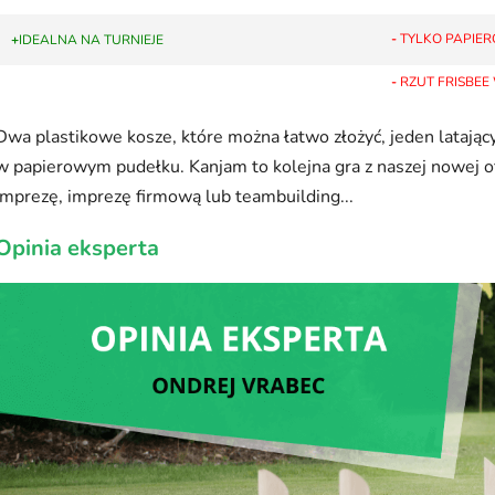
-
TYLKO PAPIE
+
IDEALNA NA TURNIEJE
-
RZUT FRISBE
Dwa plastikowe kosze, które można łatwo złożyć, jeden latający
w papierowym pudełku. Kanjam to kolejna gra z naszej nowej of
imprezę, imprezę firmową lub teambuilding...
Opinia eksperta