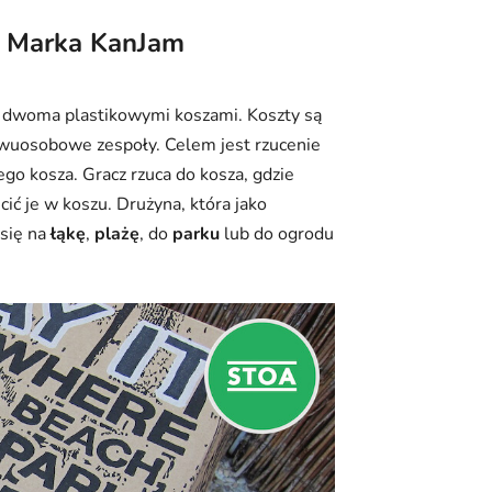
Marka
KanJam
i dwoma plastikowymi koszami. Koszty są
dwuosobowe zespoły. Celem jest rzucenie
ego kosza. Gracz rzuca do kosza, gdzie
cić je w koszu. Drużyna, która jako
 się na
łąkę
,
plażę
, do
parku
lub do ogrodu