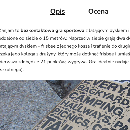
Opis
Ocena
Kanjam to
bezkontaktowa gra sportowa
z latającym dyskiem 
oddalone od siebie o 15 metrów. Naprzeciw siebie grają dwa 
latającym dyskiem - frisbee z jednego kosza i trafienie do drugi
czeka jego kolega z drużyny, który może dotknąć frisbee i umieś
pierwsza zdobędzie 21 punktów, wygrywa. Gra idealnie nadaje
(szkolnego).