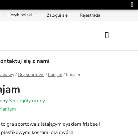
Język polski
Zaloguj się
Rejestracja
KOSZYK
ontaktuj się z nami
 zabawy
/
Gry sportowe
/
Kanjam
/
Kanjam
njam
a
ceny
Szczegóły oceny
KanJam
tu
to gra sportowa z latającym dyskiem frisbee i
plastikowymi koszami dla dwóch