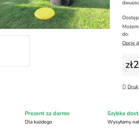
dwuoso
na
5
Dostęp
gwiazd
Możemy
do:
Opcje 
zł
Cena 
Druk
Prezent za darmo
Szybka dos
Dla każdego
Wysyłamy nat