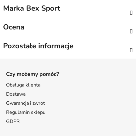
Marka
Bex Sport
Ocena
Pozostałe informacje
S
t
Czy możemy pomóc?
o
p
Obsługa klienta
k
Dostawa
a
Gwarancja i zwrot
Regulamin sklepu
GDPR