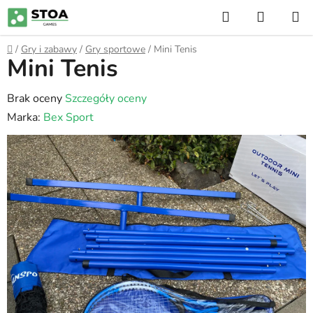
Przejść
Szukaj
KOSZY
do
treści
Home
/
Gry i zabawy
/
Gry sportowe
/
Mini Tenis
Mini Tenis
Średnia
Brak oceny
Szczegóły oceny
ocena
Marka:
Bex Sport
produktu
wynosi
0,0
na
5
gwiazdek.